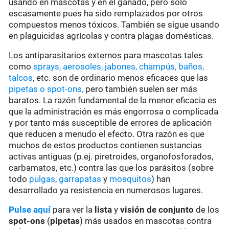
usando en mascotas y en el ganado, pero sólo
escasamente pues ha sido remplazados por otros
compuestos menos tóxicos. También se sigue usando
en plaguicidas agrícolas y contra plagas domésticas.
Los antiparasitarios externos para mascotas tales
como
sprays, aerosoles, jabones, champús, baños,
talcos
, etc. son de ordinario menos eficaces que las
pipetas o spot-ons,
pero también suelen ser más
baratos. La razón fundamental de la menor eficacia es
que la administración es más engorrosa o complicada
y por tanto más susceptible de errores de aplicación
que reducen a menudo el efecto. Otra razón es que
muchos de estos productos contienen sustancias
activas antiguas (p.ej. piretroides, organofosforados,
carbamatos, etc.) contra las que los parásitos (sobre
todo
pulgas
,
garrapatas
y
mosquitos
) han
desarrollado ya resistencia en numerosos lugares.
Pulse aquí
para ver la
lista
y
visión de conjunto
de los
spot-ons
(
pipetas
) más usados en mascotas contra