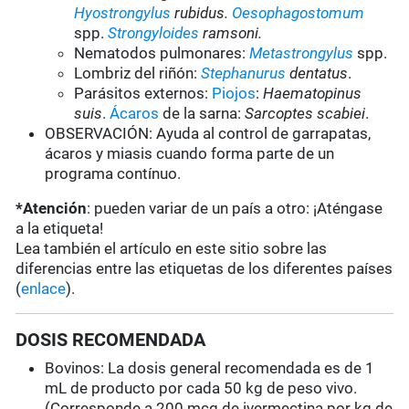
Hyostrongylus
rubidus.
Oesophagostomum
spp.
Strongyloides
ramsoni.
Nematodos pulmonares:
Metastrongylus
spp.
Lombriz del riñón:
Stephanurus
dentatus
.
Parásitos externos:
Piojos
:
Haematopinus
suis
.
Ácaros
de la sarna:
Sarcoptes scabiei
.
OBSERVACIÓN: Ayuda al control de garrapatas,
ácaros y miasis cuando forma parte de un
programa contínuo.
*Atención
: pueden variar de un país a otro: ¡Aténgase
a la etiqueta!
Lea también el artículo en este sitio sobre las
diferencias entre las etiquetas de los diferentes países
(
enlace
).
DOSIS RECOMENDADA
Bovinos: La dosis general recomendada es de 1
mL de producto por cada 50 kg de peso vivo.
(Corresponde a 200 mcg de ivermectina por kg de