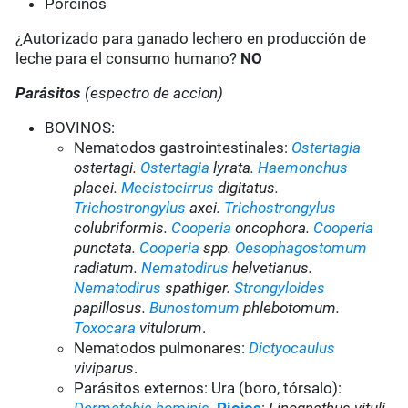
Porcinos
¿Autorizado para ganado lechero en producción de
leche para el consumo humano?
NO
Parásitos
(espectro de accion)
BOVINOS:
Nematodos gastrointestinales:
Ostertagia
ostertagi.
Ostertagia
lyrata.
Haemonchus
placei.
Mecistocirrus
digitatus.
Trichostrongylus
axei.
Trichostrongylus
colubriformis.
Cooperia
oncophora.
Cooperia
punctata.
Cooperia
spp.
Oesophagostomum
radiatum.
Nematodirus
helvetianus.
Nematodirus
spathiger.
Strongyloides
papillosus.
Bunostomum
phlebotomum.
Toxocara
vitulorum
.
Nematodos pulmonares:
Dictyocaulus
viviparus
.
Parásitos externos: Ura (boro, tórsalo):