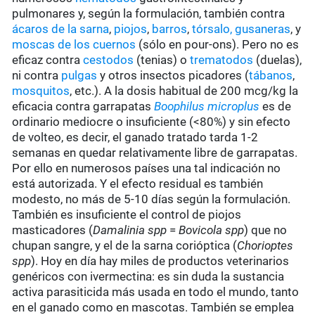
pulmonares y, según la formulación, también contra
ácaros de la sarna
,
piojos
,
barros
,
tórsalo,
gusaneras
, y
moscas de los cuernos
(sólo en pour-ons). Pero no es
eficaz contra
cestodos
(tenias) o
trematodos
(duelas),
ni contra
pulgas
y otros insectos picadores (
tábanos
,
mosquitos
, etc.). A la dosis habitual de 200 mcg/kg la
eficacia contra garrapatas
Boophilus microplus
es de
ordinario mediocre o insuficiente (<80%) y sin efecto
de volteo, es decir, el ganado tratado tarda 1-2
semanas en quedar relativamente libre de garrapatas.
Por ello en numerosos países una tal indicación no
está autorizada. Y el efecto residual es también
modesto, no más de 5-10 días según la formulación.
También es insuficiente el control de piojos
masticadores (
Damalinia spp
=
Bovicola spp
) que no
chupan sangre, y el de la sarna corióptica (
Chorioptes
spp
). Hoy en día hay miles de productos veterinarios
genéricos con ivermectina: es sin duda la sustancia
activa parasiticida más usada en todo el mundo, tanto
en el ganado como en mascotas. También se emplea