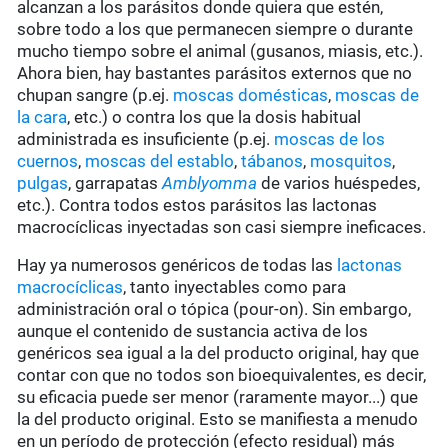
alcanzan a los parásitos donde quiera que estén,
sobre todo a los que permanecen siempre o durante
mucho tiempo sobre el animal (gusanos, miasis, etc.).
Ahora bien, hay bastantes parásitos externos que no
chupan sangre (p.ej.
moscas domésticas
,
moscas de
la cara
, etc.) o contra los que la dosis habitual
administrada es insuficiente (p.ej.
moscas de los
cuernos
,
moscas del establo
,
tábanos
,
mosquitos
,
pulgas
, garrapatas
Amblyomma
de varios huéspedes,
etc.). Contra todos estos parásitos las lactonas
macrocíclicas inyectadas son casi siempre ineficaces.
Hay ya numerosos genéricos de todas las
lactonas
macrocíclicas
, tanto inyectables como para
administración oral o tópica (pour-on). Sin embargo,
aunque el contenido de sustancia activa de los
genéricos sea igual a la del producto original, hay que
contar con que no todos son bioequivalentes, es decir,
su eficacia puede ser menor (raramente mayor...) que
la del producto original. Esto se manifiesta a menudo
en un período de protección (efecto residual) más