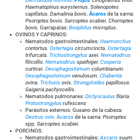
Dermatobia hominis
.
Piojos
:
Linognathus vituli.
Haematopinus eurysternus. Solenopotes
capillatus. Damalinia bovis
.
Ácaros
de la sarna:
Psoroptes bovis. Sarcoptes scabiei. Chorioptes
bovis
. Garrapatas:
Boophilus
microplus
.
OVINOS Y CAPRINOS:
Nematodos gastrointestinales:
Haemonchus
contortus.
Ostertagia
circumcincta.
Ostertagia
trifurcata.
Trichostrongylus
axei.
Nematodirus
filicollis.
Nematodirus
spathiger.
Cooperia
curticei.
Oesophagostomum
columbianum.
Oesophagostomum
venulosum.
Chabertia
ovina.
Trichuris
ovis.
Strongyloides
papillosus.
Gaigeria pachyscellis.
Nematodos pulmonares:
Dictyocaulus
filaria.
Protostrongylus
rufescens
Parásitos externos: Gusano de la cabeza:
Oestrus ovis
.
Ácaros
de la sarna:
Psoroptes
spp.
Sarcoptes scabiei
.
PORCINOS:
Nematodos gastrointestinales:
Ascaris
suum.