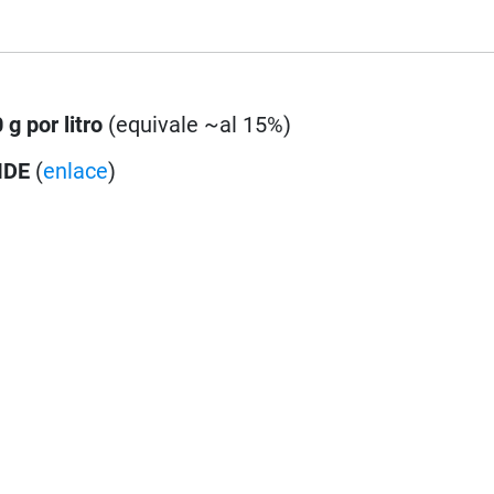
 g por litro
(equivale ~al 15%)
IDE
(
enlace
)