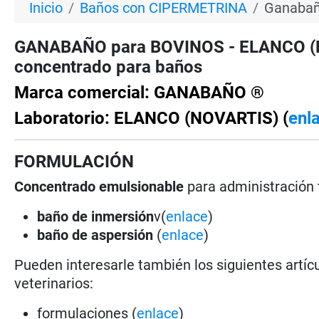
Inicio
Baños con CIPERMETRINA
Ganabañ
GANABAÑO para BOVINOS - ELANCO (NOV
concentrado para baños
Marca comercial: GANABAÑO ®
Laboratorio: ELANCO (NOVARTIS) (
enl
FORMULACIÓN
Concentrado emulsionable
para administración 
baño de inmersión
v(
enlace
)
baño de aspersión
(
enlace
)
Pueden interesarle también los siguientes artícu
veterinarios:
formulaciones (
enlace
)