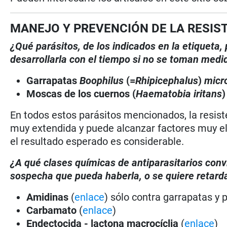
MANEJO Y PREVENCIÓN DE LA RESIS
¿Qué parásitos, de los indicados en la etiqueta
desarrollarla con el tiempo si no se toman medi
Garrapatas
Boophilus
(=
Rhipicephalus
)
micr
Moscas de los cuernos (
Haematobia iritans
En todos estos parásitos mencionados, la resist
muy extendida y puede alcanzar factores muy ele
el resultado esperado es considerable.
¿A qué clases químicas de antiparasitarios conv
sospecha que pueda haberla, o se quiere retarda
Amidinas
(
enlace
) sólo contra garrapatas y p
Carbamato
(
enlace
)
Endectocida - lactona macrocíclia
(
enlace
)