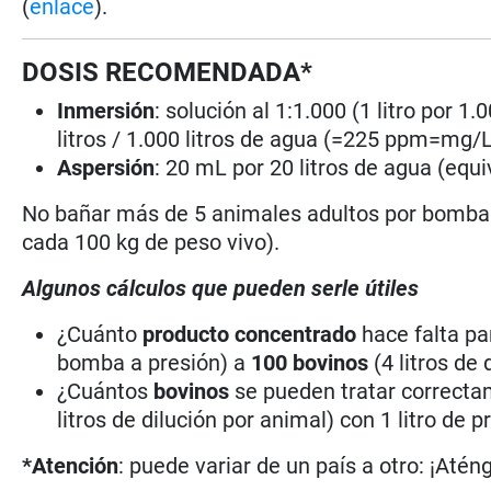
(
enlace
).
DOSIS RECOMENDADA*
Inmersión
: solución al 1:1.000 (1 litro por 
litros / 1.000 litros de agua (=225 ppm=mg/L
Aspersión
: 20 mL por 20 litros de agua (eq
No bañar más de 5 animales adultos por bomba f
cada 100 kg de peso vivo).
Algunos cálculos que pueden serle útiles
¿Cuánto
producto concentrado
hace falta pa
bomba a presión) a
100 bovinos
(4 litros de
¿Cuántos
bovinos
se pueden tratar correct
litros de dilución por animal) con 1 litro d
*Atención
: puede variar de un país a otro: ¡Atén