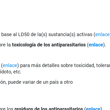
base al LD50 de la(s) sustancia(s) activas (
enlace
bre la
toxicología de los antiparasitarios
(
enlace
).
a
(
enlace
) para más detalles sobre toxicidad, tolera
doto, etc.
ión, puede variar de un país a otro
bre los
residuos de los antiparasitarios
(
enlace
).