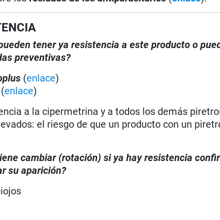
TENCIA
, pueden tener ya resistencia a este producto o pue
das preventivas?
oplus
(
enlace
)
)
(
enlace
)
encia a la cipermetrina y a todos los demás piretro
vados: el riesgo de que un producto con un piretr
iene cambiar (rotación) si ya hay resistencia conf
r su aparición?
iojos