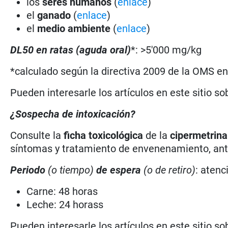
los
seres humanos
(
enlace
)
el
ganado
(
enlace
)
el
medio ambiente
(
enlace
)
DL50 en ratas (aguda oral)
*: >5'000 mg/kg
*calculado según la directiva 2009 de la OMS en 
Pueden interesarle los artículos en este sitio so
¿Sospecha de intoxicación?
Consulte la
ficha toxicológica
de la
cipermetrin
síntomas y tratamiento de envenenamiento, antí
Periodo
(o tiempo)
de espera
(o de retiro)
: atenc
Carne: 48 horas
Leche: 24 horass
Pueden interesarle los artículos en este sitio so