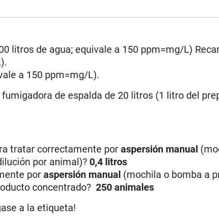
1.000 litros de agua; equivale a 150 ppm=mg/L) Reca
).
uivale a 150 ppm=mg/L).
umigadora de espalda de 20 litros (1 litro del pre
ra tratar correctamente por
aspersión manual
(moc
 dilución por animal)?
0,4 litros
amente por
aspersión manual
(mochila o bomba a pr
e producto concentrado?
250 animales
gase a la etiqueta!