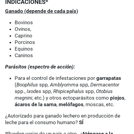
INDICACIONES*
Ganado (depende de cada país)
Bovinos
Ovinos,
Caprino
Porcinos
Equinos
Caninos
Parásitos (espectro de acción):
Para el control de infestaciones por
garrapatas
(
Boophilus
spp
, Amblyomma
spp,
Dermacentor
spp.,
Ixodes
spp,
Rhipicephalus
spp,
Otobius
megnini
, etc.) y otros ectoparásitos como
piojos
,
ácaros de la sarna
,
melófagos
, moscas, etc.
¿Autorizado para ganado lechero en producción de
leche para el consumo humano?
SÍ
*Pueden variar de un país a otro .
¡Aténgase a la