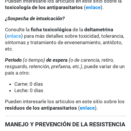
Pueden interesarle los artículos en este sitio sobre la
toxicología de los antiparasitarios
(
enlace
).
¿Sospecha de intoxicación?
Consulte la
ficha toxicológica
de la
deltametrina
(
enlace
) para más detalles sobre toxicidad, tolerancia,
síntomas y tratamiento de envenenamiento, antídoto,
etc.
Periodo
(o tiempo)
de espera
(o de carencia, retiro,
resguardo, retención, prefaena, etc.)
, puede variar de un
país a otro:
Carne: 0 días
Leche: 0 días
Pueden interesarle los artículos en este sitio sobre los
residuos de los antiparasitarios
(
enlace
).
MANEJO Y PREVENCIÓN DE LA RESISTENCIA