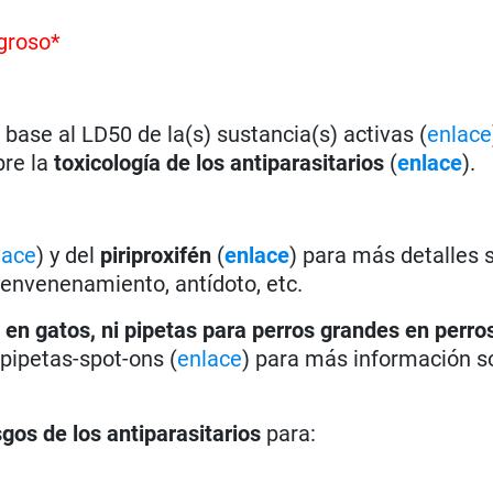
groso*
base al LD50 de la(s) sustancia(s) activas (
enlace
bre la
toxicología de los antiparasitarios
(
enlace
).
lace
) y del
piriproxifén
(
enlace
) para más detalles 
 envenenamiento, antídoto, etc.
 en gatos, ni pipetas para perros grandes en perro
s pipetas-spot-ons (
enlace
) para más información s
sgos de los antiparasitarios
para: