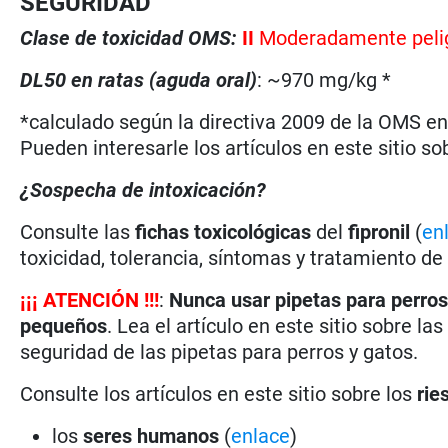
SEGURIDAD
Clase de toxicidad OMS:
II
Moderadamente peli
DL50 en ratas (aguda oral)
: ~970 mg/kg *
*calculado según la directiva 2009 de la OMS en 
Pueden interesarle los artículos en este sitio so
¿Sospecha de intoxicación?
Consulte las
fichas toxicológicas
del
fipronil
(
en
toxicidad, tolerancia, síntomas y tratamiento de
¡
¡
¡
ATENCIÓN !!!
:
Nunca usar pipetas para perros
pequeños
. Lea el artículo en este sitio sobre la
seguridad de las pipetas para perros y gatos.
Consulte los artículos en este sitio sobre los
rie
los
seres humanos
(
enlace
)