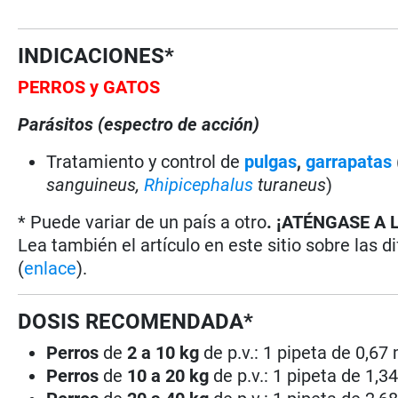
INDICACIONES*
PERROS y GATOS
Parásitos (espectro de acción)
Tratamiento y control de
pulgas
,
garrapatas
sanguineus,
Rhipicephalus
turaneus
)
* Puede variar de un país a otro
. ¡ATÉNGASE A 
Lea también el artículo en este sitio sobre las d
(
enlace
).
DOSIS RECOMENDADA*
Perros
de
2 a 10 kg
de p.v.: 1 pipeta de 0,67
Perros
de
10 a 20 kg
de p.v.: 1 pipeta de 1,3