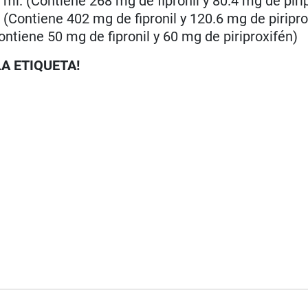
8 ml. (Contiene 268 mg de fipronil y 80.4 mg de piri
. (Contiene 402 mg de fipronil y 120.6 mg de piripro
Contiene 50 mg de fipronil y 60 mg de piriproxifén)
LA ETIQUETA!