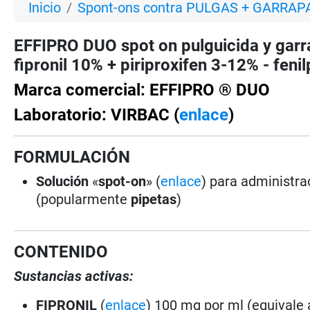
Inicio
Spont-ons contra PULGAS + GARRAP
EFFIPRO DUO spot on pulguicida y gar
fipronil 10% + piriproxifen 3-12% - fenil
Marca comercial: EFFIPRO ® DUO
Laboratorio: VIRBAC (
enlace
)
FORMULACIÓN
Solución
«
spot-on
» (
enlace
) para administra
(popularmente
pipetas
)
CONTENIDO
Sustancias activas:
FIPRONIL
(
enlace
) 100 mg por ml (equivale 