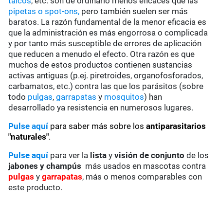
talcos
, etc. son de ordinario menos eficaces que las
pipetas o spot-ons,
pero también suelen ser más
baratos. La razón fundamental de la menor eficacia es
que la administración es más engorrosa o complicada
y por tanto más susceptible de errores de aplicación
que reducen a menudo el efecto. Otra razón es que
muchos de estos productos contienen sustancias
activas antiguas (p.ej. piretroides, organofosforados,
carbamatos, etc.) contra las que los parásitos (sobre
todo
pulgas
,
garrapatas
y
mosquitos
) han
desarrollado ya resistencia en numerosos lugares.
Pulse aquí
para saber más sobre los
antiparasitarios
"naturales"
.
Pulse aquí
para ver la
lista
y
visión de conjunto
de los
jabones y champús
más usados en mascotas contra
pulgas
y
garrapatas
, más o menos comparables con
este producto.