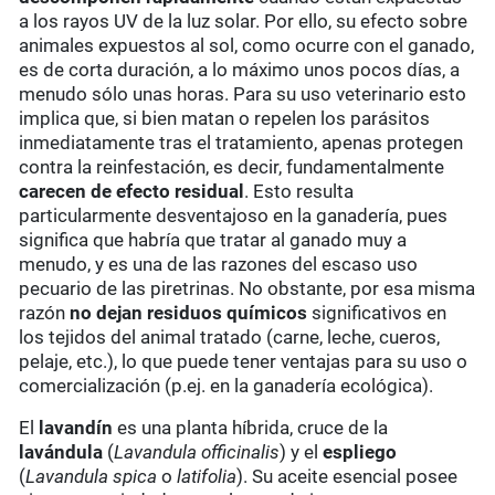
a los rayos UV de la luz solar. Por ello, su efecto sobre
animales expuestos al sol, como ocurre con el ganado,
es de corta duración, a lo máximo unos pocos días, a
menudo sólo unas horas. Para su uso veterinario esto
implica que, si bien matan o repelen los parásitos
inmediatamente tras el tratamiento,
apenas
protegen
contra la reinfestación, es decir, fundamentalmente
carecen de efecto residual
. Esto resulta
particularmente desventajoso en la ganadería, pues
significa que habría que tratar al ganado muy a
menudo, y es una de las razones del escaso uso
pecuario de las piretrinas. No obstante, por esa misma
razón
no dejan residuos químicos
significativos en
los tejidos del animal tratado (carne, leche, cueros,
pelaje, etc.), lo que puede tener ventajas para su uso o
comercialización (p.ej. en la ganadería ecológica).
El
lavandín
es una planta híbrida, cruce de la
lavándula
(
Lavandula officinalis
) y el
espliego
(
Lavandula spica
o
latifolia
). Su aceite esencial posee