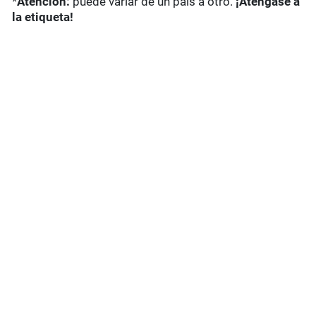
*
Atención:
puede variar de un país a otro.
¡Aténgase a
la etiqueta!