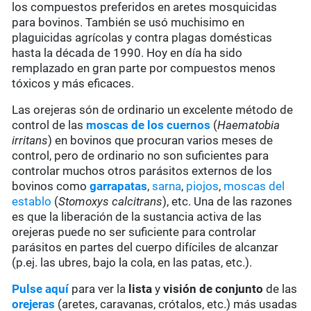
los compuestos preferidos en aretes mosquicidas
para bovinos. También se usó muchisimo en
plaguicidas agrícolas y contra plagas domésticas
hasta la década de 1990. Hoy en día ha sido
remplazado en gran parte por compuestos menos
tóxicos y más eficaces.
Las orejeras són de ordinario un excelente método de
control de las
moscas de los cuernos
(
Haematobia
irritans
) en bovinos que procuran varios meses de
control, pero de ordinario no son suficientes para
controlar muchos otros parásitos externos de los
bovinos como
garrapatas
,
sarna
,
piojos
,
moscas del
establo
(
Stomoxys calcitrans
), etc. Una de las razones
es que la liberación de la sustancia activa de las
orejeras puede no ser suficiente para controlar
parásitos en partes del cuerpo difíciles de alcanzar
(p.ej. las ubres, bajo la cola, en las patas, etc.).
Pulse aquí
para ver la
lista
y
visión de conjunto
de las
orejeras
(aretes, caravanas, crótalos, etc.) más usadas