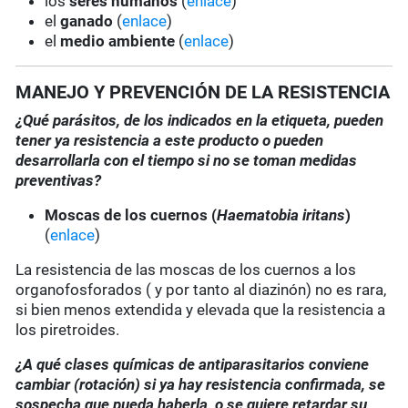
los
seres humanos
(
enlace
)
el
ganado
(
enlace
)
el
medio ambiente
(
enlace
)
MANEJO Y PREVENCIÓN DE LA RESISTENCIA
¿Qué parásitos, de los indicados en la etiqueta, pueden
tener ya resistencia a este producto o pueden
desarrollarla con el tiempo si no se toman medidas
preventivas?
Moscas de los cuernos (
Haematobia iritans
)
(
enlace
)
La resistencia de las moscas de los cuernos a los
organofosforados ( y por tanto al diazinón) no es rara,
si bien menos extendida y elevada que la resistencia a
los piretroides.
¿A qué clases químicas de antiparasitarios conviene
cambiar (rotación) si ya hay resistencia confirmada, se
sospecha que pueda haberla, o se quiere retardar su