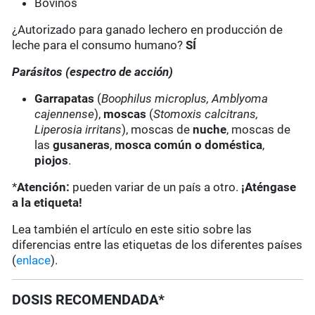
Bovinos
¿Autorizado para ganado lechero en producción de
leche para el consumo humano?
SÍ
Parásitos (espectro de acción)
Garrapatas
(
Boophilus micro­plus, Amblyoma
cajennense
),
moscas
(
Stomoxis calcitrans,
Liperosia irritans
), moscas de
nuche
, moscas de
las
gusa­neras
,
mosca común o doméstica
,
piojos
.
*
Atención:
pueden variar de un país a otro.
¡Aténgase
a la etiqueta!
Lea también el artículo en este sitio sobre las
diferencias entre las etiquetas de los diferentes países
(
enlace
).
DOSIS RECOMENDADA*