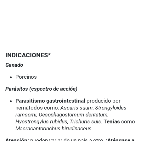
INDICACIONES*
Ganado
Porcinos
Parásitos (espectro de acción)
Parasitismo gastrointestinal
producido por
nemátodos como:
Ascaris suum, Strongyloides
ramsomi, Oesophagostomum dentatum,
Hyostrongylus rubidus, Trichuris suis
.
Tenias
como
Macracantorinchus hirudinaceus
.
Atención:
pueden variar de un país a otro.
¡Aténgase a