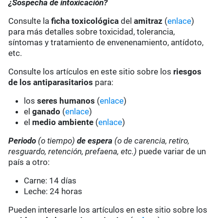
¿Sospecha de intoxicación?
Consulte la
ficha toxicológica
del
amitraz
(
enlace
)
para más detalles sobre toxicidad, tolerancia,
síntomas y tratamiento de envenenamiento, antídoto,
etc.
Consulte los artículos en este sitio sobre los
riesgos
de los antiparasitarios
para:
los
seres humanos
(
enlace
)
el
ganado
(
enlace
)
el
medio ambiente
(
enlace
)
Periodo
(o tiempo)
de espera
(o de carencia, retiro,
resguardo, retención, prefaena, etc.)
puede variar de un
país a otro:
Carne: 14 días
Leche: 24 horas
Pueden interesarle los artículos en este sitio sobre los