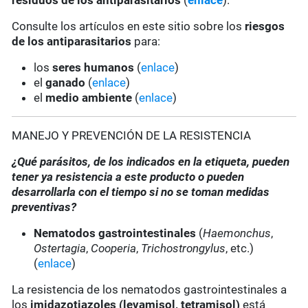
residuos de los antiparasitarios
(
enlace
).
Consulte los artículos en este sitio sobre los
riesgos
de los antiparasitarios
para:
los
seres humanos
(
enlace
)
el
ganado
(
enlace
)
el
medio ambiente
(
enlace
)
MANEJO Y PREVENCIÓN DE LA RESISTENCIA
¿Qué parásitos, de los indicados en la etiqueta, pueden
tener ya resistencia a este producto o pueden
desarrollarla con el tiempo si no se toman medidas
preventivas?
Nematodos gastrointestinales
(
Haemonchus
,
Ostertagia
,
Cooperia
,
Trichostrongylus
, etc.)
(
enlace
)
La resistencia de los nematodos gastrointestinales a
los
imidazotiazoles
(levamisol, tetramisol)
está