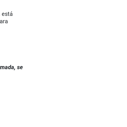
s está
para
s
irmada, se