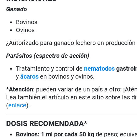
Ganado
Bovinos
Ovinos
¿Autorizado para ganado lechero en producció
Parásitos (espectro de acción)
Tratamiento y control de
nematodos
gastroi
y
ácaros
en bovinos y ovinos.
*Atención
: pueden variar de un país a otro: ¡Até
Lea también el artículo en este sitio sobre las d
(
enlace
).
DOSIS RECOMENDADA*
Bovinos:
1 ml por cada 50 kg
de peso; equiva