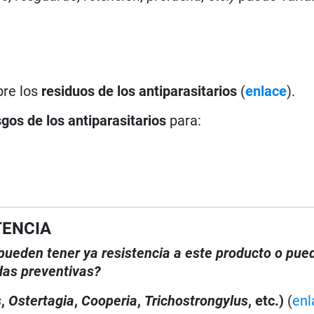
n
bre los
residuos de los antiparasitarios
(
enlace
).
sgos de los antiparasitarios
para:
TENCIA
, pueden tener ya resistencia a este producto o pue
das preventivas?
s
,
Ostertagia
,
Cooperia
,
Trichostrongylus
, etc.)
(
enl