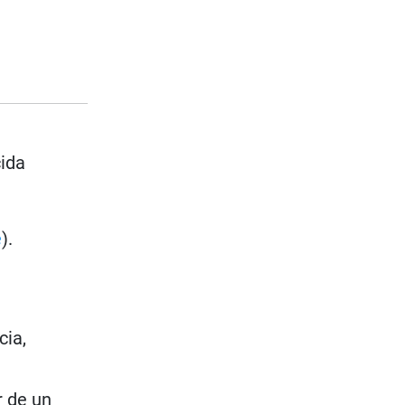
cida
e
).
cia,
r de un