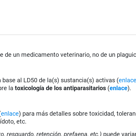
se de un medicamento veterinario, no de un plagui
base al LD50 de la(s) sustancia(s) activas (
enlac
bre la
toxicología de los antiparasitarios
(
enlace
).
(
enlace
) para más detalles sobre toxicidad, toleran
doto, etc.
ro, resguardo, retención, prefaena, etc.)
puede varia