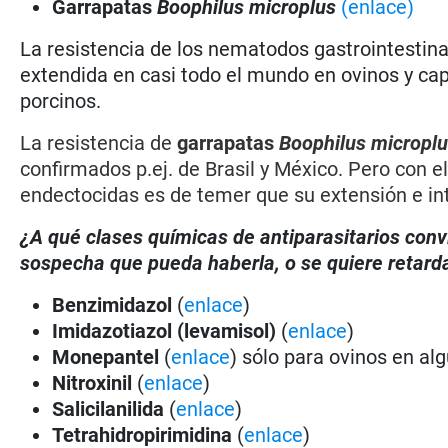
Garrapatas
Boophilus microplus
(enlace)
La resistencia de los nematodos gastrointestina
extendida en casi todo el mundo en ovinos y ca
porcinos.
La resistencia de
garrapatas
Boophilus micropl
confirmados p.ej. de Brasil y México. Pero con 
endectocidas es de temer que su extensión e in
¿A qué clases químicas de antiparasitarios conv
sospecha que pueda haberla, o se quiere retarda
Benzimidazol
(
enlace
)
Imidazotiazol (levamisol)
(
enlace
)
Monepantel
(
enlace
) sólo para ovinos en al
Nitroxinil
(
enlace
)
Salicilanilida
(
enlace
)
Tetrahidropirimidina
(
enlace
)