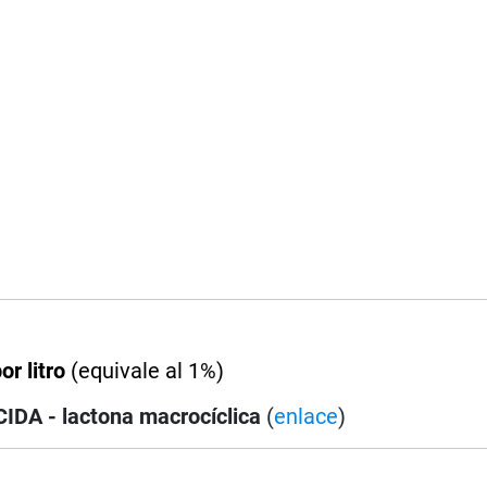
or litro
(equivale al 1%)
DA - lactona macrocíclica
(
enlace
)