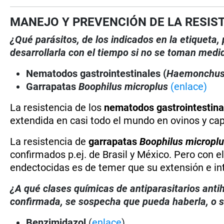
MANEJO Y PREVENCIÓN DE LA RESIS
¿Qué parásitos, de los indicados en la etiqueta
desarrollarla con el tiempo si no se toman medi
Nematodos gastrointestinales (
Haemonchu
Garrapatas
Boophilus microplus
(enlace)
La resistencia de los
nematodos gastrointestina
extendida en casi todo el mundo en ovinos y ca
La resistencia de
garrapatas
Boophilus micropl
confirmados p.ej. de Brasil y México. Pero con 
endectocidas es de temer que su extensión e in
¿A qué clases químicas de antiparasitarios antih
confirmada, se sospecha que pueda haberla, o se
Benzimidazol
(
enlace
)