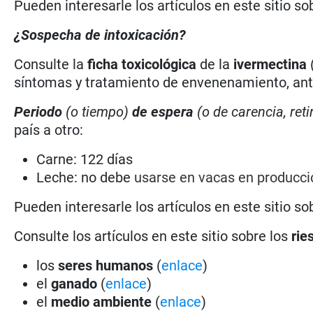
Pueden interesarle los artículos en este sitio so
¿Sospecha de intoxicación?
Consulte la
ficha toxicológica
de la
ivermectina
síntomas y tratamiento de envenenamiento, antí
Periodo
(o tiempo)
de espera
(o de carencia, reti
país a otro:
Carne: 122 días
Leche: no debe
usarse en vacas en producc
Pueden interesarle los artículos en este sitio so
Consulte los artículos en este sitio sobre los
rie
los
seres humanos
(
enlace
)
el
ganado
(
enlace
)
el
medio ambiente
(
enlace
)