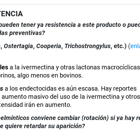
TENCIA
, pueden tener ya resistencia a este producto o pue
das preventivas?
s
,
Ostertagia
,
Cooperia
,
Trichostrongylus
, etc.)
(
enl
les
a la ivermectina y otras lactonas macrocíclicas
prinos, algo menos en bovinos.
us
a los endectocidas es aún escasa. Hay reportes
el aumento masivo del uso de la ivermectina y otro
tensidad irán en aumento.
elmínticos conviene cambiar (rotación) si ya hay r
 quiere retardar su aparición?