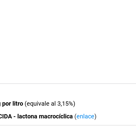
 por litro
(equivale al 3,15%)
DA - lactona macrocíclica
(
enlace
)