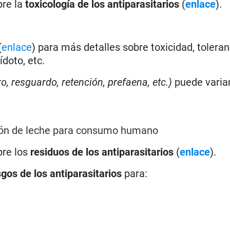
bre la
toxicología de los antiparasitarios
(
enlace
).
(
enlace
) para más detalles sobre toxicidad, toleran
doto, etc.
ro, resguardo, retención, prefaena, etc.)
puede varia
ión de leche para consumo humano
bre los
residuos de los antiparasitarios
(
enlace
).
sgos de los antiparasitarios
para: