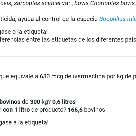
ovis, sarcoptes scabiei
var.,
bovis Chorioptes bovis
icida, ayuda al control de la especie
Boophilus mi
gase a la etiqueta!
iferencias entre las etiquetas de los diferentes paí
 que equivale a 630 mcg de ivermectina por kg de 
bovinos
de
300
kg?
0,6 litros
ar
con 1 litro
de producto?
166,6
bovinos
gase a la etiqueta!