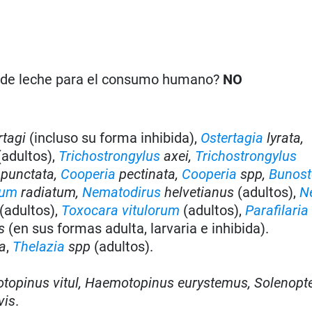
n de leche para el consumo humano?
NO
rtagi
(incluso su forma inhibida),
Ostertagia
lyrata,
adultos),
Trichostrongylus
axei,
Trichostrongylus
punctata,
Cooperia
pectinata,
Cooperia
spp,
Bunos
mum
radiatum,
Nematodirus
helvetianus
(adultos),
N
(adultos),
Toxocara vitulorum
(adultos),
Parafilaria
s
(en sus formas adulta, larvaria e inhibida).
a
,
Thelazia
spp
(adultos).
.
otopinus vitul, Haemotopinus eurystemus, Solenopt
vis
.