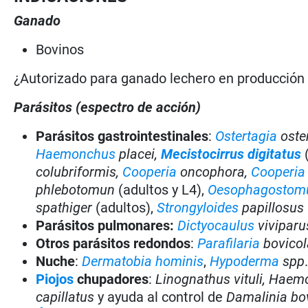
Ganado
Bovinos
¿Autorizado para ganado lechero en producció
Parásitos (espectro de acción)
Parásitos gastrointestinales
:
Ostertagia
oste
Haemonchus
placei,
Mecistocirrus digitatus
(
colubriformis,
Cooperia
oncophora,
Cooperia
phlebotomun
(adultos y L4),
Oesophagosto
spathiger
(adultos),
Strongyloides
papillosus
Parásitos pulmonares:
Dictyocaulus
viviparu
Otros parásitos redondos
:
Parafilaria
bovicol
Nuche
:
Dermatobia hominis
,
Hypoderma
spp
Piojos
chupadores
:
Linognathus vituli, Haem
capillatus
y ayuda al control de
Damalinia bo