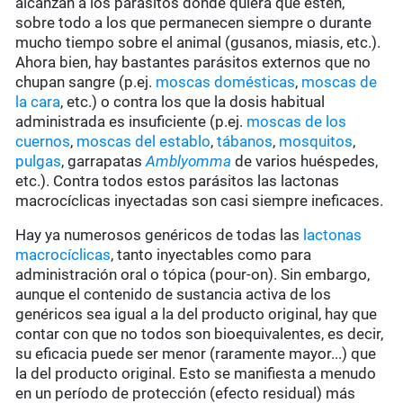
alcanzan a los parásitos donde quiera que estén,
sobre todo a los que permanecen siempre o durante
mucho tiempo sobre el animal (gusanos, miasis, etc.).
Ahora bien, hay bastantes parásitos externos que no
chupan sangre (p.ej.
moscas domésticas
,
moscas de
la cara
, etc.) o contra los que la dosis habitual
administrada es insuficiente (p.ej.
moscas de los
cuernos
,
moscas del establo
,
tábanos
,
mosquitos
,
pulgas
, garrapatas
Amblyomma
de varios huéspedes,
etc.). Contra todos estos parásitos las lactonas
macrocíclicas inyectadas son casi siempre ineficaces.
Hay ya numerosos genéricos de todas las
lactonas
macrocíclicas
, tanto inyectables como para
administración oral o tópica (pour-on). Sin embargo,
aunque el contenido de sustancia activa de los
genéricos sea igual a la del producto original, hay que
contar con que no todos son bioequivalentes, es decir,
su eficacia puede ser menor (raramente mayor...) que
la del producto original. Esto se manifiesta a menudo
en un período de protección (efecto residual) más