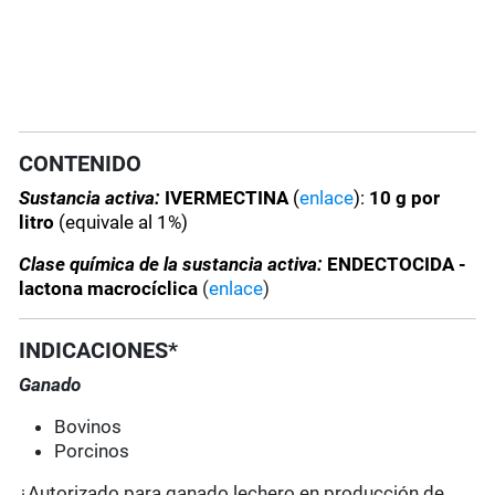
CONTENIDO
Sustancia activa:
IVERMECTINA
(
enlace
):
10 g por
litro
(equivale al 1%)
Clase química de la sustancia activa:
ENDECTOCIDA -
lactona macrocíclica
(
enlace
)
INDICACIONES*
Ganado
Bovinos
Porcinos
¿Autorizado para ganado lechero en producción de