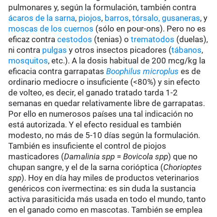
pulmonares y, según la formulación, también contra
ácaros de la sarna
,
piojos
,
barros
,
tórsalo,
gusaneras
, y
moscas de los cuernos
(sólo en pour-ons). Pero no es
eficaz contra
cestodos
(tenias) o
trematodos
(duelas),
ni contra
pulgas
y otros insectos picadores (
tábanos
,
mosquitos
, etc.). A la dosis habitual de 200 mcg/kg la
eficacia contra garrapatas
Boophilus microplus
es de
ordinario mediocre o insuficiente (<80%) y sin efecto
de volteo, es decir, el ganado tratado tarda 1-2
semanas en quedar relativamente libre de garrapatas.
Por ello en numerosos países una tal indicación no
está autorizada. Y el efecto residual es también
modesto, no más de 5-10 días según la formulación.
También es insuficiente el control de piojos
masticadores (
Damalinia spp
=
Bovicola spp
) que no
chupan sangre, y el de la sarna corióptica (
Chorioptes
spp
). Hoy en día hay miles de productos veterinarios
genéricos con ivermectina: es sin duda la sustancia
activa parasiticida más usada en todo el mundo, tanto
en el ganado como en mascotas. También se emplea