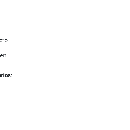
cto.
 en
arios
: