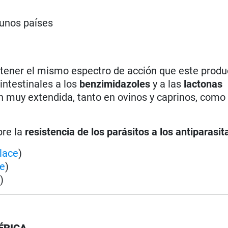
gunos países
 tener el mismo espectro de acción que este produ
intestinales a los
benzimidazoles
y a las
lactonas
n muy extendida, tanto en ovinos y caprinos, como
bre la
resistencia de los parásitos a los antiparasit
lace
)
ce
)
e
)
ÉRICA