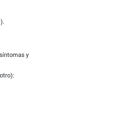
e
).
 síntomas y
otro):