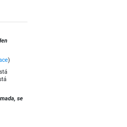
den
ace
)
stá
stá
irmada, se