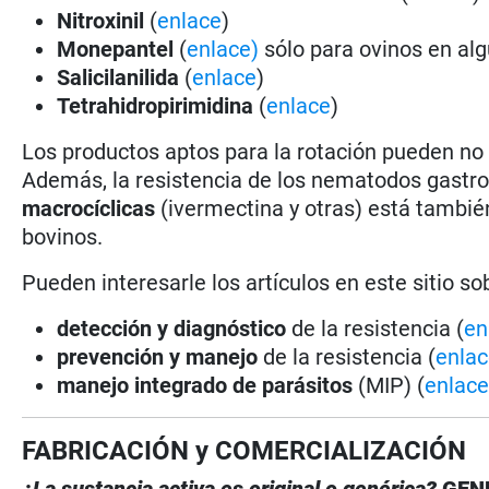
Nitroxinil
(
enlace
)
Monepantel
(
enlace)
sólo para ovinos en al
Salicilanilida
(
enlace
)
Tetrahidropirimidina
(
enlace
)
Los productos aptos para la rotación pueden no
Además, la resistencia de los nematodos gastro
macrocíclicas
(ivermectina y otras) está tambié
bovinos.
Pueden interesarle los artículos en este sitio so
detección y diagnóstico
de la resistencia (
en
prevención y manejo
de la resistencia (
enla
manejo integrado de parásitos
(MIP) (
enlac
FABRICACIÓN y COMERCIALIZACIÓN
¿La sustancia activa es original o genérica?
GEN