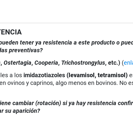
TENCIA
, pueden tener ya resistencia a este producto o pue
das preventivas?
s
,
Ostertagia
,
Cooperia
,
Trichostrongylus
, etc.)
(
enl
les a los
imidazotiazoles
(levamisol, tetramisol)
e
n ovinos y caprinos, algo menos en bovinos. No e
iene cambiar (rotación) si ya hay resistencia conf
r su aparición?