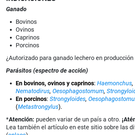
Ganado
Bovinos
Ovinos
Caprinos
Porcinos
¿Autorizado para ganado lechero en producció
Parásitos (espectro de acción)
En bovinos, ovinos y caprinos
:
Haemonchus
,
Nematodirus
,
Oesophagostomum
,
Strongyloi
En porcinos
:
Strongyloides
,
Oesophagostom
(
Metastrongylus
).
*
Atención:
pueden variar de un país a otro.
¡Até
Lea también el artículo en este sitio sobre las d
(
enlace
).