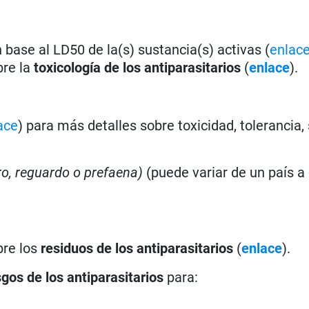
base al LD50 de la(s) sustancia(s) activas (
enlac
bre la
toxicología de los antiparasitarios
(
enlace
).
ace
) para más detalles sobre toxicidad, tolerancia,
iro, reguardo o prefaena)
(puede variar de un país a 
bre los
residuos de los antiparasitarios
(
enlace
).
sgos de los antiparasitarios
para: