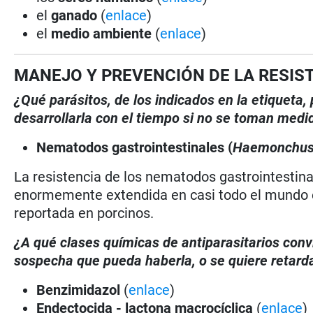
el
ganado
(
enlace
)
el
medio ambiente
(
enlace
)
MANEJO Y PREVENCIÓN DE LA RESIS
¿Qué parásitos, de los indicados en la etiqueta
desarrollarla con el tiempo si no se toman medi
Nematodos gastrointestinales (
Haemonchu
La resistencia de los nematodos gastrointestina
enormemente extendida en casi todo el mundo e
reportada en porcinos.
¿A qué clases químicas de antiparasitarios conv
sospecha que pueda haberla, o se quiere retarda
Benzimidazol
(
enlace
)
Endectocida - lactona macrocíclica
(
enlace
)