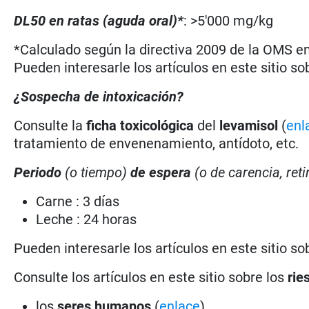
DL50 en ratas (aguda oral)*
: >5'000 mg/kg
*Calculado según la directiva 2009 de la OMS en 
Pueden interesarle los artículos en este sitio so
¿Sospecha de intoxicación?
Consulte la
ficha toxicológica
del
levamisol
(
enl
tratamiento de envenenamiento, antídoto, etc.
Periodo
(o tiempo)
de espera
(o de carencia, ret
Carne : 3 días
Leche : 24 horas
Pueden interesarle los artículos en este sitio so
Consulte los artículos en este sitio sobre los
rie
los
seres humanos
(
enlace
)