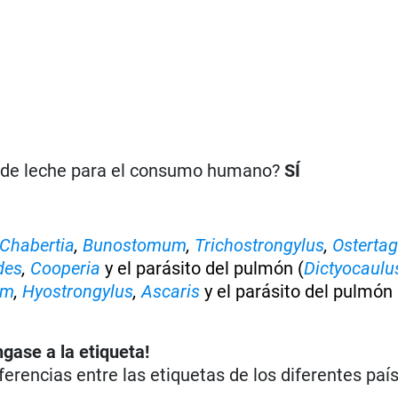
n de leche para el consumo humano?
SÍ
Chabertia
,
Bunostomum
,
Trichostrongylus
,
Ostertag
des
,
Cooperia
y el parásito del pulmón (
Dictyocaulu
um
,
Hyostrongylus
,
Ascaris
y el parásito del pulmón
ngase a la etiqueta!
iferencias entre las etiquetas de los diferentes paí