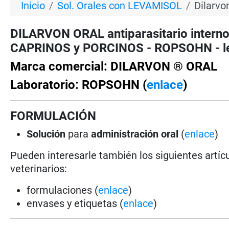
Inicio
Sol. Orales con LEVAMISOL
Dilarvo
DILARVON ORAL antiparasitario intern
CAPRINOS y PORCINOS - ROPSOHN - lev
Marca comercial: DILARVON ® ORAL
Laboratorio: ROPSOHN (
enlace
)
FORMULACIÓN
Solución
para
administración oral
(
enlace
)
Pueden interesarle también los siguientes artícu
veterinarios:
formulaciones (
enlace
)
envases y etiquetas (
enlace
)