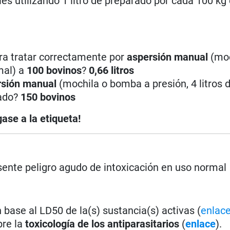
les utilizando 1 litro de preparado por cada 100 kg
ra tratar correctamente por
aspersión manual
(moc
mal) a
100 bovinos
?
0,66 litros
rsión manual
(mochila o bomba a presión, 4 litros d
rado?
150 bovinos
ase a la etiqueta!
ente peligro agudo de intoxicación en uso normal
base al LD50 de la(s) sustancia(s) activas (
enlac
bre la
toxicología de los antiparasitarios
(
enlace
).