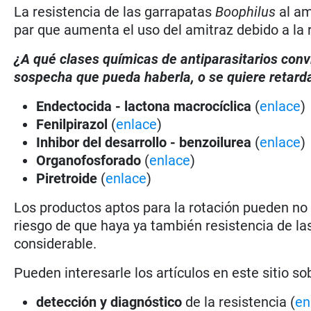
La resistencia de las garrapatas
Boophilus
al am
par que aumenta el uso del amitraz debido a la r
¿A qué clases químicas de antiparasitarios conv
sospecha que pueda haberla, o se quiere retarda
Endectocida - lactona macrocíclica
(
enlace
)
Fenilpirazol
(
enlace
)
Inhibor del desarrollo - benzoilurea
(
enlace
)
Organofosforado
(
enlace
)
Piretroide
(
enlace
)
Los productos aptos para la rotación pueden no
riesgo de que haya ya también resistencia de l
considerable.
Pueden interesarle los artículos en este sitio so
detección y diagnóstico
de la resistencia (
en