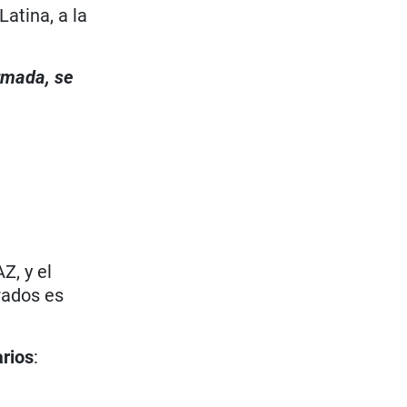
atina, a la
irmada, se
Z, y el
rados es
arios
: