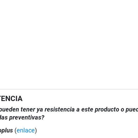
TENCIA
, pueden tener ya resistencia a este producto o pue
das preventivas?
oplus
(
enlace
)