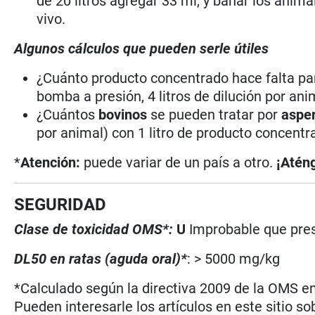
de 20 litros agregar 33 ml, y bañar los anima
vivo.
Algunos cálculos que pueden serle útiles
¿Cuánto producto concentrado hace falta pa
bomba a presión, 4 litros de dilución por ani
¿Cuántos
bovinos
se pueden tratar por
aspe
por animal) con 1 litro de producto concent
*
Atención:
puede variar de un país a otro.
¡Aténg
SEGURIDAD
Clase de toxicidad OMS*:
U
Improbable que pres
DL50 en ratas (aguda oral)*
: > 5000 mg/kg
*Calculado según la directiva 2009 de la OMS en 
Pueden interesarle los artículos en este sitio so