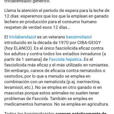
triclabendazol genérico.
Llama la atención el período de espera para la leche de
12 días: esperemos que los que la emplean en ganado
lechero en producción para el consumo humano
respeten de verdad esos 12 días...
El
triclabendazol
es un veterano
benzimidazol
introducido en la década de 1970 por CIBA-GEIGY
(hoy ELANCO). Es el único fasciolicida eficaz contra
los adultos y contra todos los estadios inmaduros (a
partir de 1 semana) de
Fasciola hepatica
. Es el
fasciolicida más eficaz y el más utilizado en rumiantes.
Sin embargo, carece de eficacia contra nematodos o
cestodos, por lo que a menudo se emplea en
combinación con un nematicida (p.ej. ivermectina,
levamisol, etc.). No se emplea en otro ganado ni en
mascotas porque estos animales no suelen tener
problemas de
Fasciola
. También se emplea en
medicamentos humanos. No se emplea en agricultura.
Todos los benzimidazoles
carecen prácticamente de