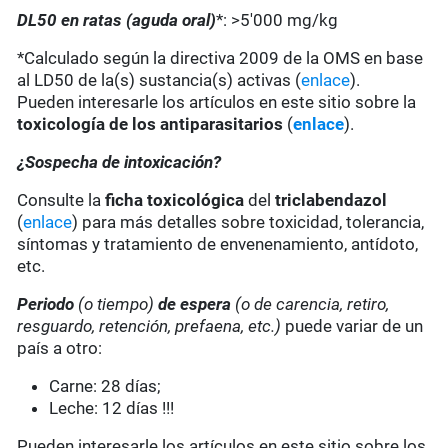
DL50 en ratas (aguda oral)
*: >5'000 mg/kg
*Calculado según la directiva 2009 de la OMS en base
al LD50 de la(s) sustancia(s) activas (
enlace
).
Pueden interesarle los artículos en este sitio sobre la
toxicología de los antiparasitarios
(
enlace
).
¿Sospecha de intoxicación?
Consulte la
ficha toxicológica
del
triclabendazol
(
enlace
) para más detalles sobre toxicidad, tolerancia,
síntomas y tratamiento de envenenamiento, antídoto,
etc.
Periodo
(o tiempo)
de espera
(o de carencia, retiro,
resguardo, retención, prefaena, etc.)
puede variar de un
país a otro:
Carne: 28 días;
Leche: 12 días !!!
Pueden interesarle los artículos en este sitio sobre los