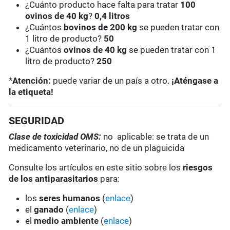
¿Cuánto producto hace falta para tratar
100
ovinos de 40 kg
?
0,4 litros
¿Cuántos
bovinos de 200 kg
se pueden tratar con
1 litro de producto?
50
¿Cuántos
ovinos de 40 kg
se pueden tratar con 1
litro de producto?
250
*
Atención:
puede variar de un país a otro.
¡Aténgase a
la etiqueta!
SEGURIDAD
Clase de toxicidad OMS:
no aplicable: se trata de un
medicamento veterinario, no de un plaguicida
Consulte los artículos en este sitio sobre los
riesgos
de los antiparasitarios
para:
los
seres humanos
(
enlace
)
el
ganado
(
enlace
)
el
medio ambiente
(
enlace
)