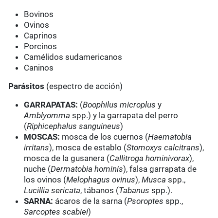
Bovinos
Ovinos
Caprinos
Porcinos
Camélidos sudamericanos
Caninos
Parásitos
(espectro de acción)
GARRAPATAS:
(
Boophilus microplus
y
Amblyomma
spp.) y la garrapata del perro
(
Riphicephalus sanguineus
)
MOSCAS:
mosca de los cuernos (
Haematobia
irritans
), mosca de establo (
Stomoxys calcitrans
),
mosca de la gusanera (
Callitroga hominivorax
),
nuche (
Dermatobia hominis
), falsa garrapata de
los ovinos (
Melophagus ovinus
),
Musca
spp.,
Lucillia sericata
, tábanos (
Tabanus
spp.).
SARNA:
ácaros de la sarna (
Psoroptes
spp.,
Sarcoptes scabiei
)