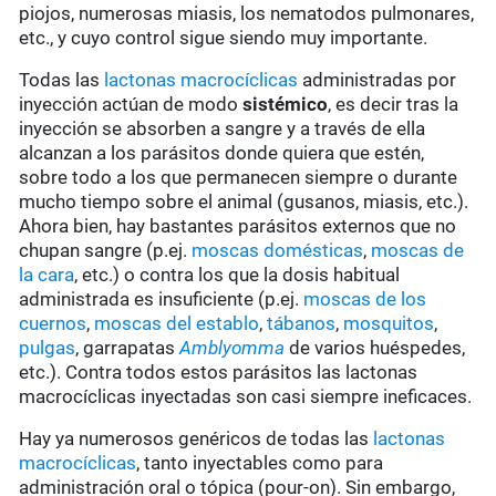
piojos, numerosas miasis, los nematodos pulmonares,
etc., y cuyo control sigue siendo muy importante.
Todas las
lactonas macrocíclicas
administradas por
inyección actúan de modo
sistémico
, es decir tras la
inyección se absorben a sangre y a través de ella
alcanzan a los parásitos donde quiera que estén,
sobre todo a los que permanecen siempre o durante
mucho tiempo sobre el animal (gusanos, miasis, etc.).
Ahora bien, hay bastantes parásitos externos que no
chupan sangre (p.ej.
moscas domésticas
,
moscas de
la cara
, etc.) o contra los que la dosis habitual
administrada es insuficiente (p.ej.
moscas de los
cuernos
,
moscas del establo
,
tábanos
,
mosquitos
,
pulgas
, garrapatas
Amblyomma
de varios huéspedes,
etc.). Contra todos estos parásitos las lactonas
macrocíclicas inyectadas son casi siempre ineficaces.
Hay ya numerosos genéricos de todas las
lactonas
macrocíclicas
, tanto inyectables como para
administración oral o tópica (pour-on). Sin embargo,