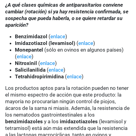
¿A qué clases químicas de antiparasitarios conviene
cambiar (rotación) si ya hay resistencia confirmada, se
sospecha que pueda haberla, o se quiere retardar su
aparición?
Benzimidazol
(
enlace
)
Imidazotiazol (levamisol)
(
enlace
)
Monepantel
(sólo en ovinos en algunos países)
(
enlace
)
Nitroxinil
(
enlace
)
Salicilanilida
(
enlace
)
Tetrahidropirimidina
(
enlace
)
Los productos aptos para la rotación pueden no tener
el mismo espectro de acción que este producto: la
mayoría no procurarían ningún control de piojos,
ácaros de la sarna ni miasis. Además, la resistencia de
los nematodos gastrointestinales a los
benzimidazoles
y a los
imidazotiazoles
(levamisol y
tetramisol) está aún más extendida que la resistencia
a las lactonas macrocíclicas, tanto en ovinos y