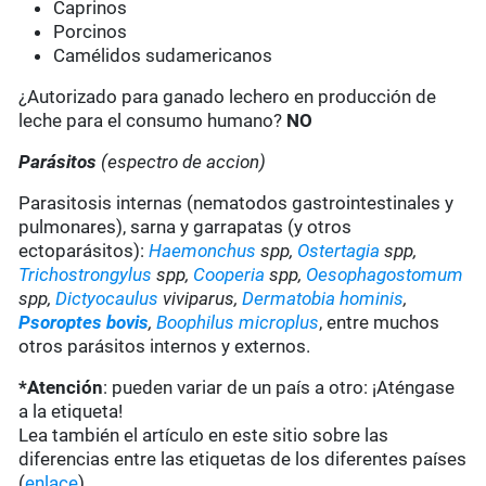
Caprinos
Porcinos
Camélidos sudamericanos
¿Autorizado para ganado lechero en producción de
leche para el consumo humano?
NO
Parásitos
(espectro de accion)
Parasitosis internas (nematodos gastrointestinales y
pulmonares), sarna y garrapatas (y otros
ectoparásitos):
Haemonchus
spp,
Ostertagia
spp,
Trichostrongylus
spp,
Cooperia
spp,
Oesophagostomum
spp,
Dictyocaulus
viviparus,
Dermatobia hominis
,
Psoroptes bovis
,
Boophilus microplus
, entre muchos
otros parásitos internos y externos.
*Atención
: pueden variar de un país a otro: ¡Aténgase
a la etiqueta!
Lea también el artículo en este sitio sobre las
diferencias entre las etiquetas de los diferentes países
(
enlace
).