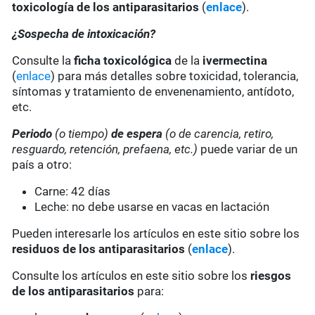
toxicología de los antiparasitarios
(
enlace
).
¿Sospecha de intoxicación?
Consulte la
ficha toxicológica
de la
ivermectina
(
enlace
) para más detalles sobre toxicidad, tolerancia,
síntomas y tratamiento de envenenamiento, antídoto,
etc.
Periodo
(o tiempo)
de espera
(o de carencia, retiro,
resguardo, retención, prefaena, etc.)
puede variar de un
país a otro:
Carne: 42 días
Leche: no debe usarse en vacas en lactación
Pueden interesarle los artículos en este sitio sobre los
residuos de los antiparasitarios
(
enlace
).
Consulte los artículos en este sitio sobre los
riesgos
de los antiparasitarios
para: