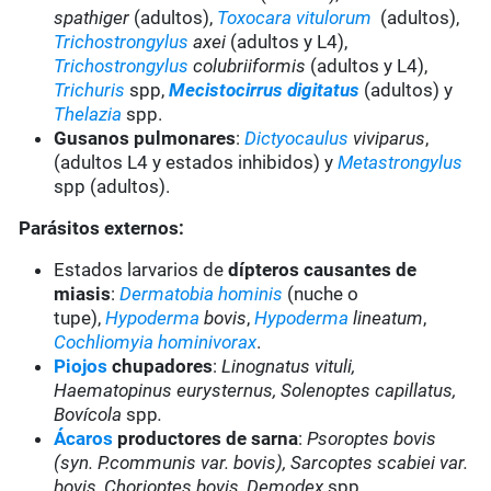
spathiger
(adultos),
Toxocara vitulorum
(adultos),
Trichostrongylus
axei
(adultos y L4),
Trichostrongylus
colubriiformis
(adultos y L4),
Trichuris
spp,
Mecistocirrus digitatus
(adultos) y
Thelazia
spp.
Gusanos pulmonares
:
Dictyocaulus
viviparus
,
(adultos L4 y estados inhibidos) y
Metastrongylus
spp (adultos).
Parásitos externos:
Estados larvarios de
dípteros causantes de
miasis
:
Dermatobia hominis
(nuche o
tupe),
Hypoderma
bovis
,
Hypoderma
lineatum
,
Cochliomyia hominivorax
.
Piojos
chupadores
:
Linognatus vituli,
Haematopinus eurysternus, Solenoptes capillatus,
Bovícola
spp
.
Ácaros
productores de sarna
:
Psoroptes bovis
(syn. P.communis var. bovis), Sarcoptes scabiei var.
bovis, Chorioptes bovis, Demodex
spp
.