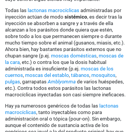
Todas las
lactonas macrocíclicas
administradas por
inyección actúan de modo
sistémico
, es decir tras la
inyección se absorben a sangre y a través de ella
alcanzan a los parásitos donde quiera que estén,
sobre todo a los que permanecen siempre o durante
mucho tiempo sobre el animal (gusanos, miasis, etc.).
Ahora bien, hay bastantes parásitos externos que no
chupan sangre (p.ej.
moscas domésticas
,
moscas de
la cara
, etc.) o contra los que la dosis habitual
administrada es insuficiente (p.ej.
moscas de los
cuernos
,
moscas del establo
,
tábanos
,
mosquitos
,
pulgas
, garrapatas
Amblyomma
de varios huéspedes,
etc.). Contra todos estos parásitos las lactonas
macrocíclicas inyectadas son casi siempre ineficaces.
Hay ya numerosos genéricos de todas las
lactonas
macrocíclicas
, tanto inyectables como para
administración oral o tópica (pour-on). Sin embargo,
aunque el contenido de sustancia activa de los
genéricos sea igual a la del producto original, hay que