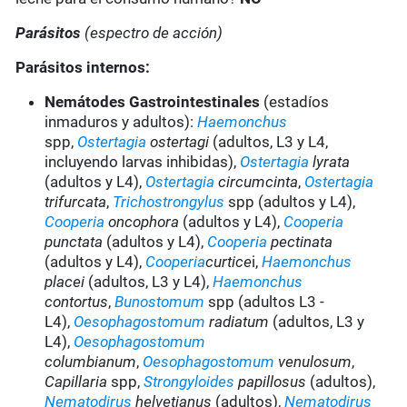
Parásitos
(espectro de acción)
Parásitos internos:
Nemátodes Gastrointestinales
(estadíos
inmaduros y adultos):
Haemonchus
spp,
Ostertagia
ostertagi
(adultos, L3 y L4,
incluyendo larvas inhibidas),
Ostertagia
lyrata
(adultos y L4),
Ostertagia
circumcinta
,
Ostertagia
trifurcata
,
Trichostrongylus
spp (adultos y L4),
Cooperia
oncophora
(adultos y L4),
Cooperia
punctata
(adultos y L4),
Cooperia
pectinata
(adultos y L4),
Cooperia
curtice
i,
Haemonchus
placei
(adultos, L3 y L4),
Haemonchus
contortus
,
Bunostomum
spp (adultos L3 -
L4),
Oesophagostomum
radiatum
(adultos, L3 y
L4),
Oesophagostomum
columbianum
,
Oesophagostomum
venulosum
,
Capillaria
spp,
Strongyloides
papillosus
(adultos),
Nematodirus
helvetianus
(adultos),
Nematodirus