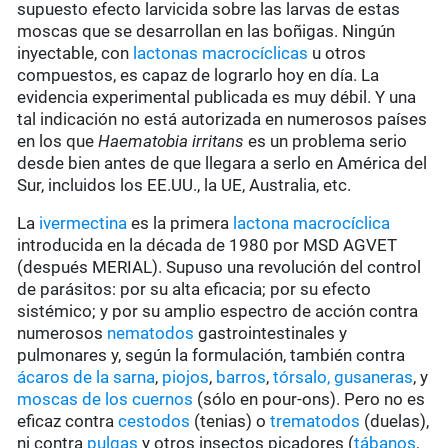
supuesto efecto larvicida sobre las larvas de estas
moscas que se desarrollan en las boñigas. Ningún
inyectable, con
lactonas macrocíclicas
u otros
compuestos, es capaz de lograrlo hoy en día. La
evidencia experimental publicada es muy débil. Y una
tal indicación no está autorizada en numerosos países
en los que
Haematobia irritans
es un problema serio
desde bien antes de que llegara a serlo en América del
Sur, incluidos los EE.UU., la UE, Australia, etc.
La
ivermectina
es la primera
lactona macrocíclica
introducida en la década de 1980 por MSD AGVET
(después MERIAL). Supuso una revolución del control
de parásitos: por su alta eficacia; por su efecto
sistémico; y por su amplio espectro de acción contra
numerosos
nematodos
gastrointestinales y
pulmonares y, según la formulación, también contra
ácaros de la sarna
,
piojos
,
barros
,
tórsalo,
gusaneras
, y
moscas de los cuernos
(sólo en pour-ons). Pero no es
eficaz contra
cestodos
(tenias) o
trematodos
(duelas),
ni contra
pulgas
y otros insectos picadores (
tábanos
,