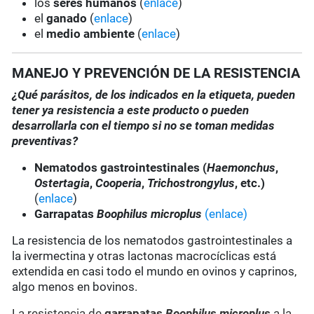
los
seres humanos
(
enlace
)
el
ganado
(
enlace
)
el
medio ambiente
(
enlace
)
MANEJO Y PREVENCIÓN DE LA RESISTENCIA
¿Qué parásitos, de los indicados en la etiqueta, pueden
tener ya resistencia a este producto o pueden
desarrollarla con el tiempo si no se toman medidas
preventivas?
Nematodos gastrointestinales (
Haemonchus
,
Ostertagia
,
Cooperia
,
Trichostrongylus
, etc.)
(
enlace
)
Garrapatas
Boophilus microplus
(enlace)
La resistencia de los nematodos gastrointestinales a
la ivermectina y otras lactonas macrocíclicas está
extendida en casi todo el mundo en ovinos y caprinos,
algo menos en bovinos.
La resistencia de
garrapatas
Boophilus microplus
a la