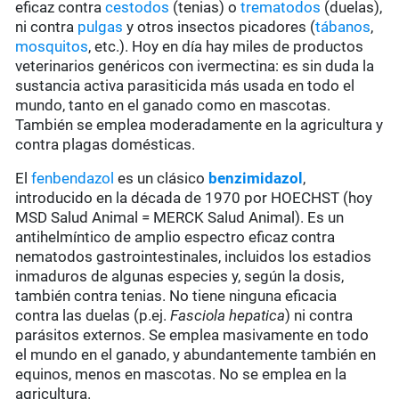
eficaz contra
cestodos
(tenias) o
trematodos
(duelas),
ni contra
pulgas
y otros insectos picadores (
tábanos
,
mosquitos
, etc.). Hoy en día hay miles de productos
veterinarios genéricos con ivermectina: es sin duda la
sustancia activa parasiticida más usada en todo el
mundo, tanto en el ganado como en mascotas.
También se emplea moderadamente en la agricultura y
contra plagas domésticas.
El
fenbendazol
es un clásico
benzimidazol
,
introducido en la década de 1970 por HOECHST (hoy
MSD Salud Animal = MERCK Salud Animal). Es un
antihelmíntico de amplio espectro eficaz contra
nematodos gastrointestinales, incluidos los estadios
inmaduros de algunas especies y, según la dosis,
también contra tenias. No tiene ninguna eficacia
contra las duelas (p.ej.
Fasciola hepatica
) ni contra
parásitos externos. Se emplea masivamente en todo
el mundo en el ganado, y abundantemente también en
equinos, menos en mascotas. No se emplea en la
agricultura.