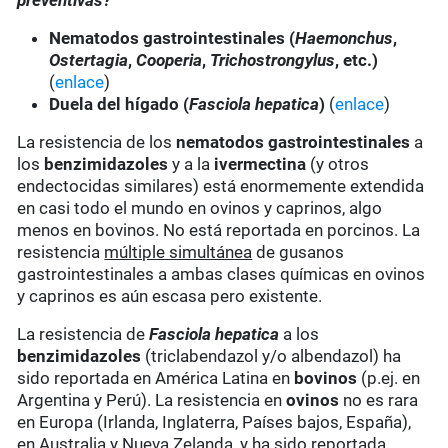
preventivas?
Nematodos gastrointestinales (
Haemonchus
,
Ostertagia
,
Cooperia
,
Trichostrongylus
, etc.)
(
enlace
)
Duela del hígado (
Fasciola hepatica
)
(
enlace
)
La resistencia de los
nematodos gastrointestinales
a
los
benzimidazoles
y a la
ivermectina
(y otros
endectocidas similares) está enormemente extendida
en casi todo el mundo en ovinos y caprinos, algo
menos en bovinos. No está reportada en porcinos. La
resistencia
múltiple simultánea
de gusanos
gastrointestinales a ambas clases químicas en ovinos
y caprinos es aún escasa pero existente.
La resistencia de
Fasciola hepatica
a los
benzimidazoles
(triclabendazol y/o albendazol) ha
sido reportada en América Latina en
bovinos
(p.ej. en
Argentina y Perú). La resistencia en
ovinos
no es rara
en Europa (Irlanda, Inglaterra, Países bajos, España),
en Australia y Nueva Zelanda, y ha sido reportada