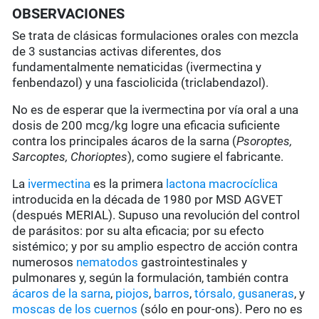
OBSERVACIONES
Se trata de clásicas formulaciones orales con mezcla
de 3 sustancias activas diferentes, dos
fundamentalmente nematicidas (ivermectina y
fenbendazol) y una fasciolicida (triclabendazol).
No es de esperar que la ivermectina por vía oral a una
dosis de 200 mcg/kg logre una eficacia suficiente
contra los principales ácaros de la sarna (
Psoroptes,
Sarcoptes, Chorioptes
), como sugiere el fabricante.
La
ivermectina
es la primera
lactona macrocíclica
introducida en la década de 1980 por MSD AGVET
(después MERIAL). Supuso una revolución del control
de parásitos: por su alta eficacia; por su efecto
sistémico; y por su amplio espectro de acción contra
numerosos
nematodos
gastrointestinales y
pulmonares y, según la formulación, también contra
ácaros de la sarna
,
piojos
,
barros
,
tórsalo,
gusaneras
, y
moscas de los cuernos
(sólo en pour-ons). Pero no es