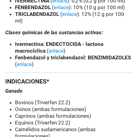
IVERMECTINA
(
enlace
): 0,2% (0,2 g por 100 ml)
FENBENDAZOL
(
enlace
): 10% (10 g por 100 ml)
TRICLABENDAZOL
(
enlace
): 12% (12 g por 100
ml)
Clases químicas de las sustancias activas:
Ivermectina:
ENDECTOCIDA - lactona
macrocíclica
(
enlace
)
Fenbendazol y triclabendazol:
BENZIMIDAZOLES
(
enlace
)
INDICACIONES*
Ganado
Bovinos (Triverfen 22.2)
Ovinos (ambas formulaciones)
Caprinos (ambas formulaciones)
Equinos (Triverfen 22.2)
Camélidos sudamericanos (ambas
formulaciones)