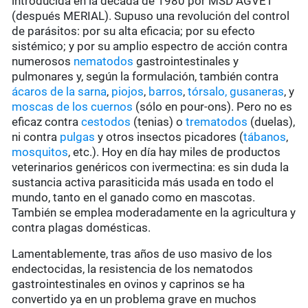
introducida en la década de 1980 por MSD AGVET
(después MERIAL). Supuso una revolución del control
de parásitos: por su alta eficacia; por su efecto
sistémico; y por su amplio espectro de acción contra
numerosos
nematodos
gastrointestinales y
pulmonares y, según la formulación, también contra
ácaros de la sarna
,
piojos
,
barros
,
tórsalo,
gusaneras
, y
moscas de los cuernos
(sólo en pour-ons). Pero no es
eficaz contra
cestodos
(tenias) o
trematodos
(duelas),
ni contra
pulgas
y otros insectos picadores (
tábanos
,
mosquitos
, etc.). Hoy en día hay miles de productos
veterinarios genéricos con ivermectina: es sin duda la
sustancia activa parasiticida más usada en todo el
mundo, tanto en el ganado como en mascotas.
También se emplea moderadamente en la agricultura y
contra plagas domésticas.
Lamentablemente, tras años de uso masivo de los
endectocidas, la resistencia de los nematodos
gastrointestinales en ovinos y caprinos se ha
convertido ya en un problema grave en muchos