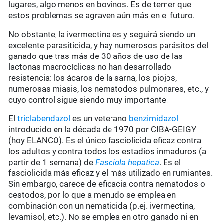
lugares, algo menos en bovinos. Es de temer que
estos problemas se agraven aún más en el futuro.
No obstante, la ivermectina es y seguirá siendo un
excelente parasiticida, y hay numerosos parásitos del
ganado que tras más de 30 años de uso de las
lactonas macrocíclicas no han desarrollado
resistencia: los ácaros de la sarna, los piojos,
numerosas miasis, los nematodos pulmonares, etc., y
cuyo control sigue siendo muy importante.
El
triclabendazol
es un veterano
benzimidazol
introducido en la década de 1970 por CIBA-GEIGY
(hoy ELANCO). Es el único fasciolicida eficaz contra
los adultos y contra todos los estadios inmaduros (a
partir de 1 semana) de
Fasciola hepatica
. Es el
fasciolicida más eficaz y el más utilizado en rumiantes.
Sin embargo, carece de eficacia contra nematodos o
cestodos, por lo que a menudo se emplea en
combinación con un nematicida (p.ej. ivermectina,
levamisol, etc.). No se emplea en otro ganado ni en