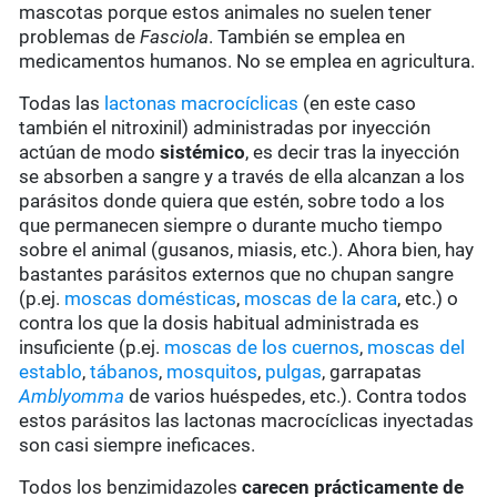
mascotas porque estos animales no suelen tener
problemas de
Fasciola
. También se emplea en
medicamentos humanos. No se emplea en agricultura.
Todas las
lactonas macrocíclicas
(en este caso
también el nitroxinil) administradas por inyección
actúan de modo
sistémico
, es decir tras la inyección
se absorben a sangre y a través de ella alcanzan a los
parásitos donde quiera que estén, sobre todo a los
que permanecen siempre o durante mucho tiempo
sobre el animal (gusanos, miasis, etc.). Ahora bien, hay
bastantes parásitos externos que no chupan sangre
(p.ej.
moscas domésticas
,
moscas de la cara
, etc.) o
contra los que la dosis habitual administrada es
insuficiente (p.ej.
moscas de los cuernos
,
moscas del
establo
,
tábanos
,
mosquitos
,
pulgas
, garrapatas
Amblyomma
de varios huéspedes, etc.). Contra todos
estos parásitos las lactonas macrocíclicas inyectadas
son casi siempre ineficaces.
Todos los benzimidazoles
carecen prácticamente de