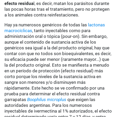
efecto residua
l, es decir, matan los parásitos durante
las pocas horas tras el tratamiento, pero no protegen
a los animales contra reinfestaciones.
Hay ya numerosos genéricos de todas las
lactonas
macrocíclicas
, tanto inyectables como para
administración oral o tópica (pour-on). Sin embargo,
aunque el contenido de sustancia activa de los
genéricos sea igual a la del producto original, hay que
contar con que no todos son bioequivalentes, es decir,
su eficacia puede ser menor (raramente mayor...) que
la del producto original. Esto se manifiesta a menudo
en un período de protección (efecto residual) más
corto porque los niveles de la sustancia activa en
sangre son menores y/o disminuyen más
rápidamente. Este hecho se ve confirmado por una
prueba para determinar el efecto residual contra
garrapatas
Boophilus microplus
que exigen las
autoridades argentinas. Para los numerosos
inyectables de ivermectina al 1% autorizados, el efecto
residual determinado varía entre 7 y 12 días, y entre