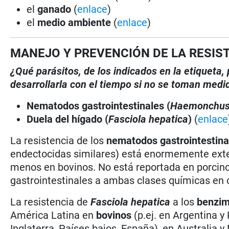
el
ganado
(
enlace
)
el
medio ambiente
(
enlace
)
MANEJO Y PREVENCIÓN DE LA RESIS
¿Qué parásitos, de los indicados en la etiqueta
desarrollarla con el tiempo si no se toman medi
Nematodos gastrointestinales (
Haemonchu
Duela del hígado (
Fasciola hepatica
)
(
enlace
La resistencia de los
nematodos gastrointestina
endectocidas similares) está enormemente exten
menos en bovinos. No está reportada en porcino
gastrointestinales a ambas clases químicas en o
La resistencia de
Fasciola hepatica
a los
benzim
América Latina en
bovinos
(p.ej. en Argentina y
Inglaterra, Países bajos, España), en Australia