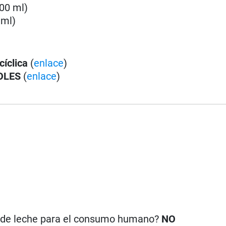
100 ml)
 ml)
cíclica
(
enlace
)
OLES
(
enlace
)
n de leche para el consumo humano?
NO