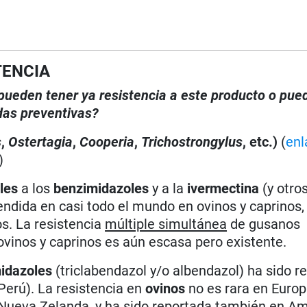
TENCIA
, pueden tener ya resistencia a este producto o pue
das preventivas?
s
,
Ostertagia
,
Cooperia
,
Trichostrongylus
, etc.)
(
enl
)
les
a los
benzimidazoles
y a la
ivermectina
(y otro
dida en casi todo el mundo en ovinos y caprinos,
s. La resistencia
múltiple simultánea
de gusanos
vinos y caprinos es aún escasa pero existente.
idazoles
(triclabendazol y/o albendazol) ha sido r
 Perú). La resistencia en
ovinos
no es rara en Europa
 y Nueva Zelanda, y ha sido reportada también en A