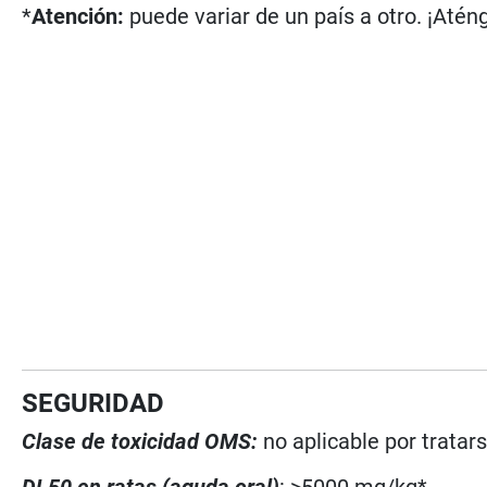
*
Atención:
puede variar de un país a otro. ¡Aténg
SEGURIDAD
Clase de toxicidad OMS:
no aplicable por trata
DL50 en ratas (aguda oral)
: >5000 mg/kg*