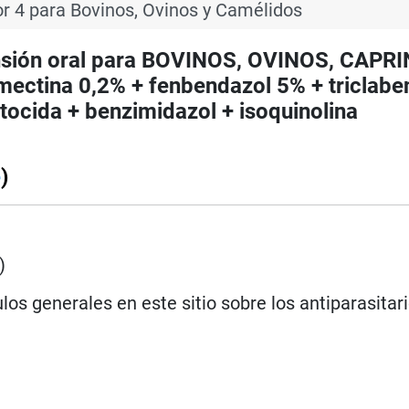
or 4 para Bovinos, Ovinos y Camélidos
nsión oral para BOVINOS, OVINOS, CAPR
tina 0,2% + fenbendazol 5% + triclabe
ocida + benzimidazol + isoquinolina
e
)
)
los generales en este sitio sobre los antiparasitar