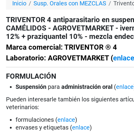
Inicio
Susp. Orales con MEZCLAS
Trivent
TRIVENTOR 4 antiparasitario en suspe
CAMÉLIDOS - AGROVETMARKET - ivermec
12% + praziquantel 10% - mezcla endect
Marca comercial: TRIVENTOR ® 4
Laboratorio: AGROVETMARKET (
enlac
FORMULACIÓN
Suspensión
para
administración oral
(
enlace
Pueden interesarle también los siguientes artícu
veterinarios:
formulaciones (
enlace
)
envases y etiquetas (
enlace
)