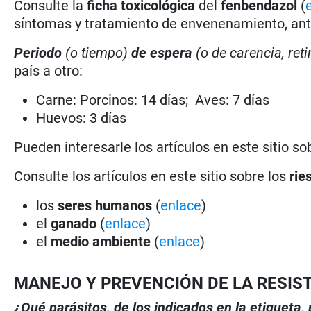
Consulte la
ficha toxicológica
del
fenbendazol
(
síntomas y tratamiento de envenenamiento, antí
Periodo
(o tiempo)
de espera
(o de carencia, reti
país a otro:
Carne: Porcinos: 14 días; Aves: 7 días
Huevos: 3 días
Pueden interesarle los artículos en este sitio so
Consulte los artículos en este sitio sobre los
rie
los
seres humanos
(
enlace
)
el
ganado
(
enlace
)
el
medio ambiente
(
enlace
)
MANEJO Y PREVENCIÓN DE LA RESIS
¿Qué parásitos, de los indicados en la etiqueta