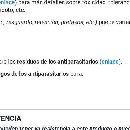
enlace
) para más detalles sobre toxicidad, toleranc
doto, etc.
ro, resguardo, retención, prefaena, etc.)
puede varia
bre los
residuos de los antiparasitarios
(
enlace
).
sgos de los antiparasitarios
para:
TENCIA
, pueden tener ya resistencia a este producto o pue