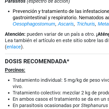
Parásitos
(espectro de acción)
Prevención y tratamiento de las infestacion
gastrointestinal y respiratorio.
Nematodos adu
Oesophagostomum
,
Ascaris
,
Trichuris
,
Meta
Atención:
pueden variar de un país a otro.
¡Atén
Lea también el artículo en este sitio sobre las d
(
enlace
).
DOSIS RECOMENDADA*
Porcinos:
Tratamiento individual: 5 mg/kg de peso vivo
vivo.
Tratamiento colectivo: mezclar 2 kg de prod
En ambos casos el tratamiento se da en un s
En parasitosis ocasionadas por
Stephanurus