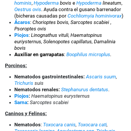
hominis
,
Hypoderma
bovis
e
Hypoderma
lineatum
,
Oestrus ovis
. Ayuda contra el gusano barrenador
(bicheras causadas por
Cochliomyia hominivorax
)
Ácaros
:
Chorioptes bovis, Sarcoptes scabiei
,
Psoroptes ovis
Piojos
:
Linognathus vituli, Haematopinus
euriysternus, Solenopotes capillatus, Damalinia
bovis
Auxiliar en garrapatas
:
Boophilus microplus
.
Porcinos:
Nematodos gastrointestinales:
Ascaris suum
,
Trichuris
suis
Nematodos renales:
Stephanurus dentatus
.
Piojos
:
Haematopinus eurysternus
Sarna
:
Sarcoptes scabiei
Caninos y Felinos:
Nematodos
:
Toxocara canis
,
Toxocara cati
,