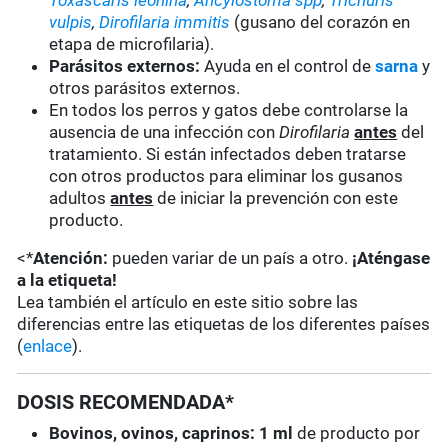
Toxascaris leonina
,
Ancylostoma spp
,
Trichuris
vulpis
,
Dirofilaria immitis
(gusano del corazón en
etapa de microfilaria).
Parásitos externos:
Ayuda en el control de
sarna
y
otros parásitos externos.
En todos los perros y gatos debe controlarse la
ausencia de una infección con
Dirofilaria
antes
del
tratamiento. Si están infectados deben tratarse
con otros productos para eliminar los gusanos
adultos
antes
de iniciar la prevención con este
producto.
<*
Atención:
pueden variar de un país a otro.
¡Aténgase
a la etiqueta!
Lea también el artículo en este sitio sobre las
diferencias entre las etiquetas de los diferentes países
(
enlace
).
DOSIS RECOMENDADA*
Bovinos, ovinos, caprinos: 1 ml
de producto por