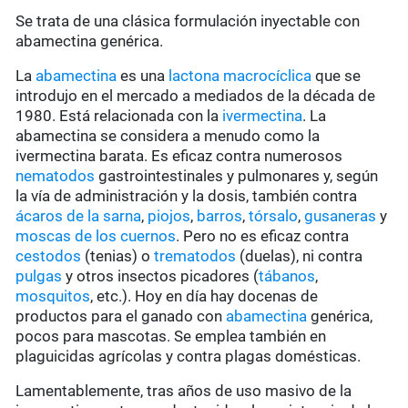
Se trata de una clásica formulación inyectable con
abamectina genérica.
La
abamectina
es una
lactona macrocíclica
que se
introdujo en el mercado a mediados de la década de
1980. Está relacionada con la
ivermectina
. La
abamectina se considera a menudo como la
ivermectina barata. Es eficaz contra numerosos
nematodos
gastrointestinales y pulmonares y, según
la vía de administración y la dosis, también contra
ácaros de la sarna
,
piojos
,
barros
,
tórsalo
,
gusaneras
y
moscas de los cuernos
. Pero no es eficaz contra
cestodos
(tenias) o
trematodos
(duelas), ni contra
pulgas
y otros insectos picadores (
tábanos
,
mosquitos
, etc.). Hoy en día hay docenas de
productos para el ganado con
abamectina
genérica,
pocos para mascotas. Se emplea también en
plaguicidas agrícolas y contra plagas domésticas.
Lamentablemente, tras años de uso masivo de la