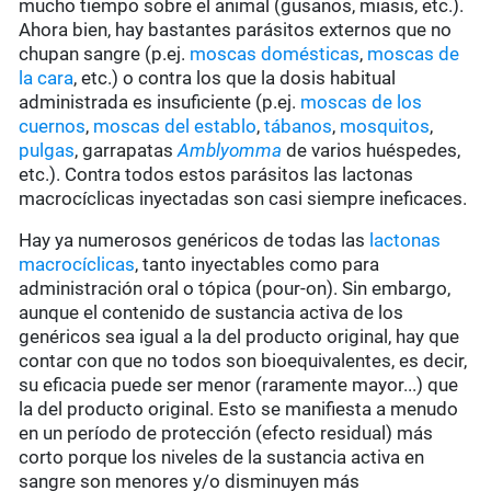
mucho tiempo sobre el animal (gusanos, miasis, etc.).
Ahora bien, hay bastantes parásitos externos que no
chupan sangre (p.ej.
moscas domésticas
,
moscas de
la cara
, etc.) o contra los que la dosis habitual
administrada es insuficiente (p.ej.
moscas de los
cuernos
,
moscas del establo
,
tábanos
,
mosquitos
,
pulgas
, garrapatas
Amblyomma
de varios huéspedes,
etc.). Contra todos estos parásitos las lactonas
macrocíclicas inyectadas son casi siempre ineficaces.
Hay ya numerosos genéricos de todas las
lactonas
macrocíclicas
, tanto inyectables como para
administración oral o tópica (pour-on). Sin embargo,
aunque el contenido de sustancia activa de los
genéricos sea igual a la del producto original, hay que
contar con que no todos son bioequivalentes, es decir,
su eficacia puede ser menor (raramente mayor...) que
la del producto original. Esto se manifiesta a menudo
en un período de protección (efecto residual) más
corto porque los niveles de la sustancia activa en
sangre son menores y/o disminuyen más