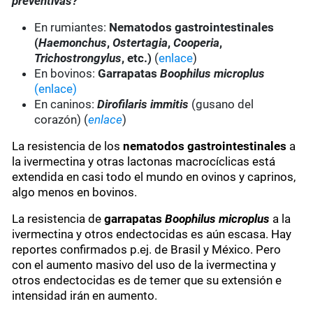
preventivas?
En rumiantes:
Nematodos gastrointestinales
(
Haemonchus
,
Ostertagia
,
Cooperia
,
Trichostrongylus
, etc.)
(
enlace
)
En bovinos:
Garrapatas
Boophilus microplus
(enlace)
En caninos:
Dirofilaris immitis
(gusano del
corazón) (
enlace
)
La resistencia de los
nematodos gastrointestinales
a
la ivermectina y otras lactonas macrocíclicas está
extendida en casi todo el mundo en ovinos y caprinos,
algo menos en bovinos.
La resistencia de
garrapatas
Boophilus microplus
a la
ivermectina y otros endectocidas es aún escasa. Hay
reportes confirmados p.ej. de Brasil y México. Pero
con el aumento masivo del uso de la ivermectina y
otros endectocidas es de temer que su extensión e
intensidad irán en aumento.