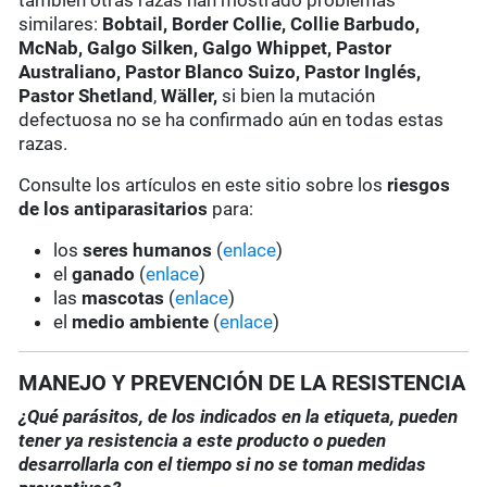
también otras razas han mostrado problemas
similares:
Bobtail, Border Collie, Collie Barbudo,
McNab, Galgo Silken, Galgo Whippet, Pastor
Australiano, Pastor Blanco Suizo, Pastor Inglés,
Pastor Shetland
,
Wäller,
si bien la mutación
defectuosa no se ha confirmado aún en todas estas
razas.
Consulte los artículos en este sitio sobre los
riesgos
de los antiparasitarios
para:
los
seres humanos
(
enlace
)
el
ganado
(
enlace
)
las
mascotas
(
enlace
)
el
medio ambiente
(
enlace
)
MANEJO Y PREVENCIÓN DE LA RESISTENCIA
¿Qué parásitos, de los indicados en la etiqueta, pueden
tener ya resistencia a este producto o pueden
desarrollarla con el tiempo si no se toman medidas