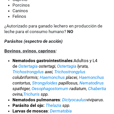
Porcinos
Caninos
Felinos
¿Autorizado para ganado lechero en producción de
leche para el consumo humano?
NO
Parásitos (espectro de acción)
Bovinos, ovinos, caprinos
:
Nematodos gastrointestinales
:Adultos y L4
de
Ostertagia
ostertagi,
Ostertagia
lyrata,
Trichostrongylus
axei,
Trichostrongylus
colubriformis;
Haemonchus
placei,
Haemonchus
contortus,
Strongyloides
papillosus,
Nematodirus
spathiger,
Oesophagostomum
radiatum,
Chabertia
ovina,
Trichuris
spp.
Nematodos pulmonares
:
Dictyocaulus
viviparus.
Parásito del ojo:
Thelazia
spp
.
Larvas de moscas
:
Dermatobia