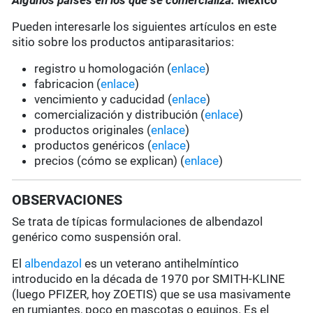
Algunos países en los que se comercializa:
México
Pueden interesarle los siguientes artículos en este
sitio sobre los productos antiparasitarios:
registro u homologación (
enlace
)
fabricacion (
enlace
)
vencimiento y caducidad (
enlace
)
comercialización y distribución (
enlace
)
productos originales (
enlace
)
productos genéricos (
enlace
)
precios (cómo se explican) (
enlace
)
OBSERVACIONES
Se trata de típicas formulaciones de albendazol
genérico como suspensión oral.
El
albendazol
es un veterano antihelmíntico
introducido en la década de 1970 por SMITH-KLINE
(luego PFIZER, hoy ZOETIS) que se usa masivamente
en rumiantes, poco en mascotas o equinos. Es el