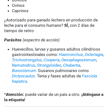
Bovinos
Ovinos
Caprinos
¿Autorizado para ganado lechero en producción de
leche para el consumo humano?
SÍ,
con 2 días de
tiempo de retiro
Parásitos
(espectro de acción)
Huevecillos, larvas y gusanos adultos cilíndricos
gastrointestinales como:
Haemonchus
,
Ostertagia
,
Trichostrongylus
,
Cooperia
,
Oesophagostomum
,
Nematodirus
,
Strongyloides
,
Chabertia
,
Bunostomum
.
Gusanos pulmonares como
Dictyocaulus
. Tenia y fases adultas de
Fasciola
hepatica
.
*
Atención:
puede variar de un país a otro.
¡Aténgase a
la etiqueta!