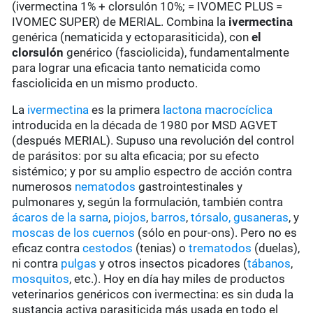
(ivermectina 1% + clorsulón 10%; = IVOMEC PLUS =
IVOMEC SUPER) de MERIAL. Combina la
ivermectina
genérica (nematicida y ectoparasiticida), con
el
clorsulón
genérico (fasciolicida), fundamentalmente
para lograr una eficacia tanto nematicida como
fasciolicida en un mismo producto.
La
ivermectina
es la primera
lactona macrocíclica
introducida en la década de 1980 por MSD AGVET
(después MERIAL). Supuso una revolución del control
de parásitos: por su alta eficacia; por su efecto
sistémico; y por su amplio espectro de acción contra
numerosos
nematodos
gastrointestinales y
pulmonares y, según la formulación, también contra
ácaros de la sarna
,
piojos
,
barros
,
tórsalo,
gusaneras
, y
moscas de los cuernos
(sólo en pour-ons). Pero no es
eficaz contra
cestodos
(tenias) o
trematodos
(duelas),
ni contra
pulgas
y otros insectos picadores (
tábanos
,
mosquitos
, etc.). Hoy en día hay miles de productos
veterinarios genéricos con ivermectina: es sin duda la
sustancia activa parasiticida más usada en todo el