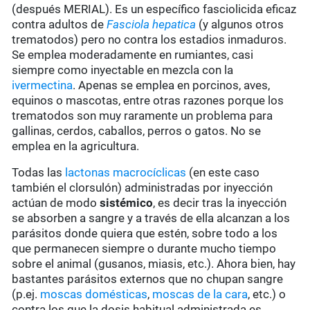
(después MERIAL). Es un específico fasciolicida eficaz
contra adultos de
Fasciola hepatica
(y algunos otros
trematodos) pero no contra los estadios inmaduros.
Se emplea moderadamente en rumiantes, casi
siempre como inyectable en mezcla con la
ivermectina
. Apenas se emplea en porcinos, aves,
equinos o mascotas, entre otras razones porque los
trematodos son muy raramente un problema para
gallinas, cerdos, caballos, perros o gatos. No se
emplea en la agricultura.
Todas las
lactonas macrocíclicas
(en este caso
también el clorsulón) administradas por inyección
actúan de modo
sistémico
, es decir tras la inyección
se absorben a sangre y a través de ella alcanzan a los
parásitos donde quiera que estén, sobre todo a los
que permanecen siempre o durante mucho tiempo
sobre el animal (gusanos, miasis, etc.). Ahora bien, hay
bastantes parásitos externos que no chupan sangre
(p.ej.
moscas domésticas
,
moscas de la cara
, etc.) o
contra los que la dosis habitual administrada es