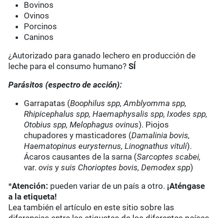
Bovinos
Ovinos
Porcinos
Caninos
¿Autorizado para ganado lechero en producción de
leche para el consumo humano?
SÍ
Parásitos (espectro de acción):
Garrapatas (
Boophilus spp, Amblyomma spp,
Rhipicephalus spp, Haemaphysalis spp, Ixodes spp,
Otobius spp, Melophagus ovinus
). Piojos
chupadores y masticadores (
Damalinia bovis,
Haematopinus eurysternus, Linognathus vituli
).
Ácaros causantes de la sarna (
Sarcoptes scabei,
var.
ovis
y
suis Chorioptes bovis, Demodex spp
)
*
Atención:
pueden variar de un país a otro.
¡Aténgase
a la etiqueta!
Lea también el artículo en este sitio sobre las