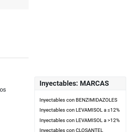
Inyectables: MARCAS
ios
Inyectables con BENZIMIDAZOLES
Inyectables con LEVAMISOL a ≤12%
Inyectables con LEVAMISOL a >12%
Inyectables con CLOSANTEL