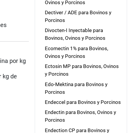
Ovinos y Porcinos
Dectiver / ADE para Bovinos y
Porcinos
ses
Divocten-I Inyectable para
Bovinos, Ovinos y Porcinos
Ecomectin 1% para Bovinos,
Ovinos y Porcinos
ina por kg
Ectosin MP para Bovinos, Ovinos
y Porcinos
r kg de
Edo-Mektina para Bovinos y
Porcinos
Endeccel para Bovinos y Porcinos
Endectin para Bovinos, Ovinos y
Porcinos
Endection CP para Bovinos y