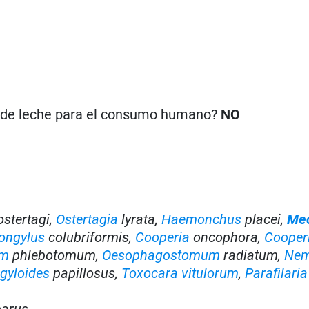
n de leche para el consumo humano?
NO
ostertagi,
Ostertagia
lyrata,
Haemonchus
placei,
Mec
rongylus
colubriformis,
Cooperia
oncophora,
Cooper
um
phlebotomum,
Oesophagostomum
radiatum,
Nem
gyloides
papillosus,
Toxocara vitulorum
,
Parafilaria
parus
.