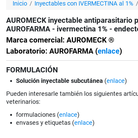
Inicio
Inyectables con IVERMECTINA al 1%
AUROMECK inyectable antiparasitario
AUROFARMA - ivermectina 1% - endect
Marca comercial: AUROMECK ®
Laboratorio: AUROFARMA (
enlace
)
FORMULACIÓN
Solución
inyectable subcutánea
(
enlace
)
Pueden interesarle también los siguientes artícu
veterinarios:
formulaciones (
enlace
)
envases y etiquetas (
enlace
)