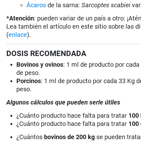
Ácaros
de la sarna:
Sarcoptes scabiei
var
*Atención
: pueden variar de un país a otro: ¡Até
Lea también el artículo en este sitio sobre las d
(
enlace
).
DOSIS RECOMENDADA
Bovinos y ovinos
: 1 ml de producto por cada
de peso.
Porcinos
: 1 ml de producto por cada 33 Kg d
peso.
Algunos cálculos que pueden serle útiles
¿Cuánto producto hace falta para tratar
100
¿Cuánto producto hace falta para tratar
100
¿Cuántos
bovinos de 200 kg
se pueden trat