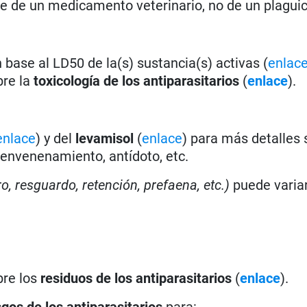
rse de un medicamento veterinario, no de un plagui
base al LD50 de la(s) sustancia(s) activas (
enlac
bre la
toxicología de los antiparasitarios
(
enlace
).
enlace
) y del
levamisol
(
enlace
) para más detalles 
 envenenamiento, antídoto, etc.
ro, resguardo, retención, prefaena, etc.)
puede varia
bre los
residuos de los antiparasitarios
(
enlace
).
sgos de los antiparasitarios
para: