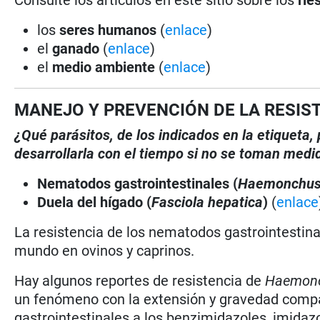
los
seres humanos
(
enlace
)
el
ganado
(
enlace
)
el
medio ambiente
(
enlace
)
MANEJO Y PREVENCIÓN DE LA RESIS
¿Qué parásitos, de los indicados en la etiqueta
desarrollarla con el tiempo si no se toman medi
Nematodos gastrointestinales (
Haemonchu
Duela del hígado (
Fasciola hepatica
)
(
enlace
La resistencia de los nematodos gastrointestina
mundo en ovinos y caprinos.
Hay algunos reportes de resistencia de
Haemon
un fenómeno con la extensión y gravedad compar
gastrointestinales a los benzimidazoles, imidazo