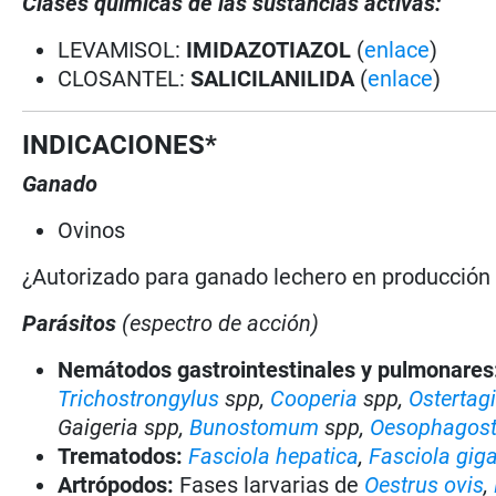
Clases químicas de las sustancias activas:
LEVAMISOL:
IMIDAZOTIAZOL
(
enlace
)
CLOSANTEL:
SALICILANILIDA
(
enlace
)
INDICACIONES*
Ganado
Ovinos
¿Autorizado para ganado lechero en producció
Parásitos
(espectro de acción)
Nemátodos gastrointestinales y pulmonares
Trichostrongylus
spp,
Cooperia
spp,
Ostertag
Gaigeria spp,
Bunostomum
spp,
Oesophago
Trematodos:
Fasciola hepatica
,
Fasciola gig
Artrópodos:
Fases larvarias de
Oestrus ovis
,