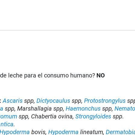
n de leche para el consumo humano?
NO
:
Ascaris
spp,
Dictyocaulus
spp,
Protostrongylus
spp
ia
spp, Marshallagia spp,
Haemonchus
spp,
Nemato
stomum
spp, Chabertia ovina,
Strongyloides
spp.
antica
.
Hypoderma
bovis,
Hypoderma
lineatum,
Dermatobi