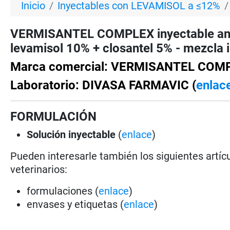
Inicio
Inyectables con LEVAMISOL a ≤12%
VERMISANTEL COMPLEX inyectable ant
levamisol 10% + closantel 5% - mezcla im
Marca comercial: VERMISANTEL COM
Laboratorio: DIVASA FARMAVIC (
enlac
FORMULACIÓN
Solución
inyectable
(
enlace
)
Pueden interesarle también los siguientes artícu
veterinarios:
formulaciones (
enlace
)
envases y etiquetas (
enlace
)