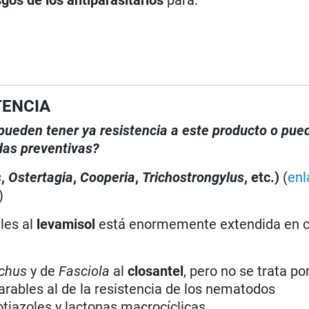
TENCIA
, pueden tener ya resistencia a este producto o pue
das preventivas?
s
,
Ostertagia
,
Cooperia
,
Trichostrongylus
, etc.)
(
enl
)
les al
levamisol
está enormemente extendida en ca
chus
y de
Fasciola
al
closantel
, pero no se trata po
ables al de la resistencia de los nematodos
tiazoles y lactonas macrocíclicas.