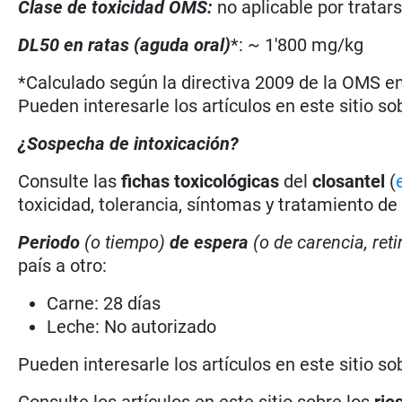
Clase de toxicidad OMS:
no aplicable por trata
DL50 en ratas (aguda oral)
*: ~ 1'800 mg/kg
*Calculado según la directiva 2009 de la OMS en 
Pueden interesarle los artículos en este sitio so
¿Sospecha de intoxicación?
Consulte las
fichas toxicológicas
del
closantel
(
toxicidad, tolerancia, síntomas y tratamiento de
Periodo
(o tiempo)
de espera
(o de carencia, reti
país a otro:
Carne: 28 días
Leche: No autorizado
Pueden interesarle los artículos en este sitio so
Consulte los artículos en este sitio sobre los
rie