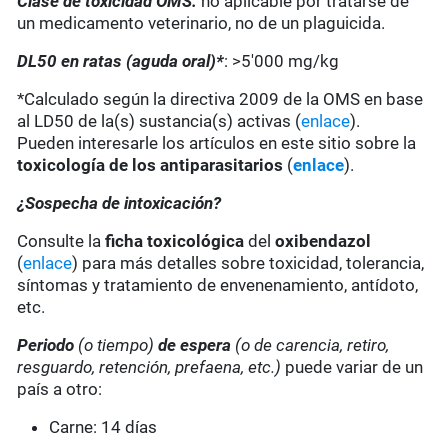
Clase de toxicidad OMS:
no aplicable por tratarse de
un medicamento veterinario, no de un plaguicida.
DL50 en ratas (aguda oral)*
: >5'000 mg/kg
*Calculado según la directiva 2009 de la OMS en base
al LD50 de la(s) sustancia(s) activas (
enlace
).
Pueden interesarle los artículos en este sitio sobre la
toxicología de los antiparasitarios
(
enlace
).
¿Sospecha de intoxicación?
Consulte la
ficha toxicológica
del
oxibendazol
(
enlace
) para más detalles sobre toxicidad, tolerancia,
síntomas y tratamiento de envenenamiento, antídoto,
etc.
Periodo
(o tiempo)
de espera
(o de carencia, retiro,
resguardo, retención, prefaena, etc.)
puede variar de un
país a otro:
Carne: 14 días