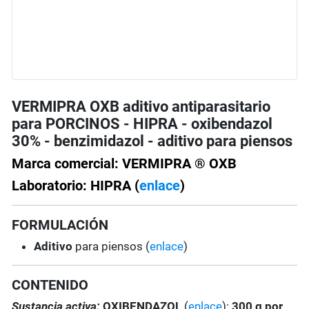
VERMIPRA OXB aditivo antiparasitario
para PORCINOS - HIPRA - oxibendazol
30% - benzimidazol - aditivo para piensos
Marca comercial: VERMIPRA ® OXB
Laboratorio: HIPRA (
enlace
)
FORMULACIÓN
Aditivo
para piensos (
enlace
)
CONTENIDO
Sustancia activa:
OXIBENDAZOL
(
enlace
):
300 g por