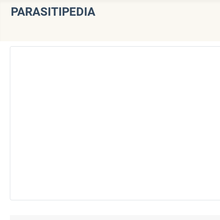
PARASITIPEDIA