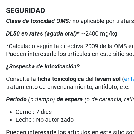
SEGURIDAD
Clase de toxicidad OMS:
no aplicable por trata
DL50 en ratas (aguda oral)
* ~2400 mg/kg
*Calculado según la directiva 2009 de la OMS en 
Pueden interesarle los artículos en este sitio so
¿Sospecha de intoxicación?
Consulte la
ficha toxicológica
del
levamisol
(
enl
tratamiento de envenenamiento, antídoto, etc.
Periodo
(o tiempo)
de espera
(o de carencia, ret
Carne : 7 días
Leche : No autorizado
Pueden interesarle los artículos en este sitio so