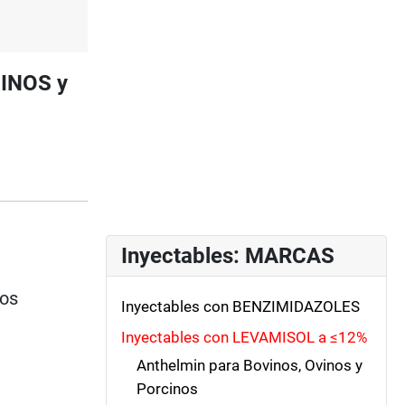
CINOS y
Inyectables: MARCAS
ios
Inyectables con BENZIMIDAZOLES
Inyectables con LEVAMISOL a ≤12%
Anthelmin para Bovinos, Ovinos y
Porcinos