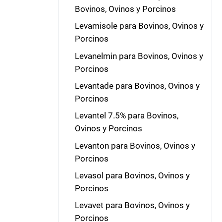
Bovinos, Ovinos y Porcinos
Levamisole para Bovinos, Ovinos y
Porcinos
Levanelmin para Bovinos, Ovinos y
Porcinos
Levantade para Bovinos, Ovinos y
Porcinos
Levantel 7.5% para Bovinos,
Ovinos y Porcinos
Levanton para Bovinos, Ovinos y
Porcinos
Levasol para Bovinos, Ovinos y
Porcinos
Levavet para Bovinos, Ovinos y
Porcinos