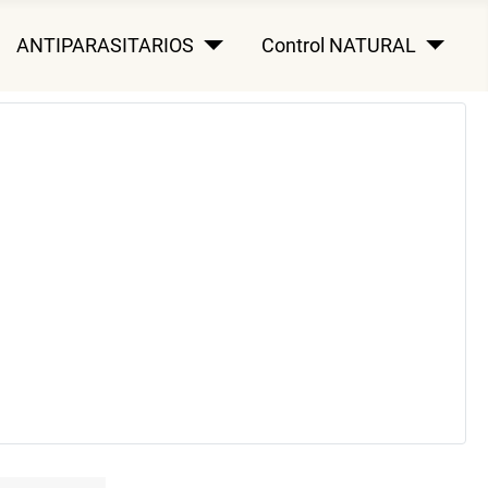
ANTIPARASITARIOS
Control NATURAL