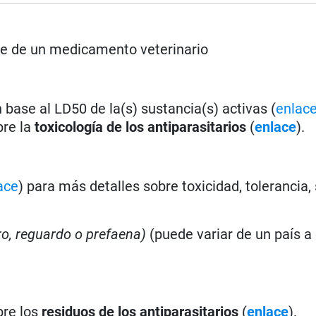
rse de un medicamento veterinario
base al LD50 de la(s) sustancia(s) activas (
enlac
bre la
toxicología de los antiparasitarios
(
enlace
).
ace
) para más detalles sobre toxicidad, tolerancia,
iro, reguardo o prefaena)
(puede variar de un país a 
bre los
residuos de los antiparasitarios
(
enlace
).