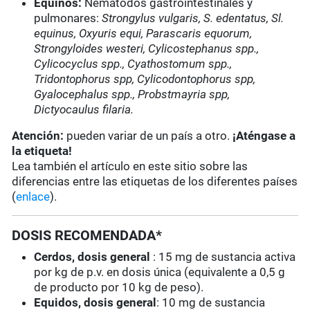
Equinos:
Nematodos gastrointestinales y
pulmonares:
Strongylus vulgaris, S. edentatus, Sl.
equinus, Oxyuris equi, Parascaris equorum,
Strongyloides westeri, Cylicostephanus spp.,
Cylicocyclus spp., Cyathostomum spp.,
Tridontophorus spp, Cylicodontophorus spp,
Gyalocephalus spp., Probstmayria spp,
Dictyocaulus filaria.
Atención:
pueden variar de un país a otro.
¡Aténgase a
la etiqueta!
Lea también el artículo en este sitio sobre las
diferencias entre las etiquetas de los diferentes países
(
enlace
).
DOSIS RECOMENDADA*
Cerdos, dosis general
: 15 mg de sustancia activa
por kg de p.v. en dosis única (equivalente a 0,5 g
de producto por 10 kg de peso).
Equidos, dosis general
: 10 mg de sustancia