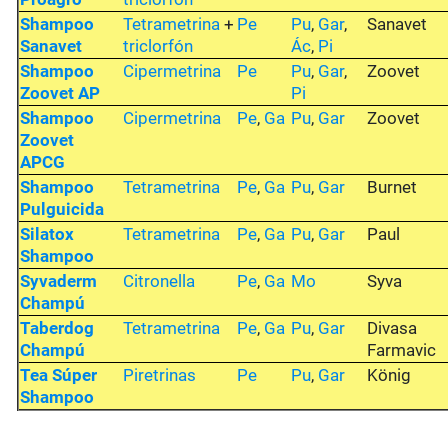
Shampoo
Tetrametrina
+
Pe
Pu
,
Gar
,
Sanavet
Sanavet
triclorfón
Ác
,
Pi
Shampoo
Cipermetrina
Pe
Pu
,
Gar
,
Zoovet
Zoovet AP
Pi
Shampoo
Cipermetrina
Pe
,
Ga
Pu
,
Gar
Zoovet
Zoovet
APCG
Shampoo
Tetrametrina
Pe
,
Ga
Pu
,
Gar
Burnet
Pulguicida
Silatox
Tetrametrina
Pe
,
Ga
Pu
,
Gar
Paul
Shampoo
Syvaderm
Citronella
Pe
,
Ga
Mo
Syva
Champú
Taberdog
Tetrametrina
Pe
,
Ga
Pu
,
Gar
Divasa
Champú
Farmavic
Tea Súper
Piretrinas
Pe
Pu
,
Gar
König
Shampoo