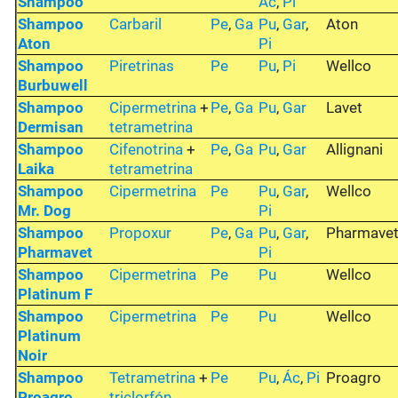
Shampoo
Ác
,
Pi
Shampoo
Carbaril
Pe
,
Ga
Pu
,
Gar
,
Aton
Aton
Pi
Shampoo
Piretrinas
Pe
Pu
,
Pi
Wellco
Burbuwell
Shampoo
Cipermetrina
+
Pe
,
Ga
Pu
,
Gar
Lavet
Dermisan
tetrametrina
Shampoo
Cifenotrina
+
Pe
,
Ga
Pu
,
Gar
Allignani
Laika
tetrametrina
Shampoo
Cipermetrina
Pe
Pu
,
Gar
,
Wellco
Mr. Dog
Pi
Shampoo
Propoxur
Pe
,
Ga
Pu
,
Gar
,
Pharmave
Pharmavet
Pi
Shampoo
Cipermetrina
Pe
Pu
Wellco
Platinum F
Shampoo
Cipermetrina
Pe
Pu
Wellco
Platinum
Noir
Shampoo
Tetrametrina
+
Pe
Pu
,
Ác
,
Pi
Proagro
Proagro
triclorfón