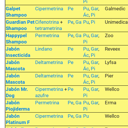
Pi
Galpet
Cipermetrina
Pe
Pu
,
Gar
,
Galmedic
Shampoo
Ác
,
Pi
Guardian Pet
Cifenotrina
+
Pe
,
Ga
Pu
,
Pi
Unimedica
Shampoo
tetrametrina
Happypel
Permetrina
Pe
,
Ga
Pu
,
Gar
,
Zoo
Shampoo
Pi
Jabón
Lindano
Pe
Pu
,
Gar
,
Reveex
Insecticida
Ác
,
Pi
Jabón
Deltametrina
Pe
Pu
,
Gar
,
Lyfsa
Mascota
Ác
,
Pi
Jabón
Deltametrina
Pe
Pu
,
Gar
,
Pier
Mascota
Ác
,
Pi
Jabón Mr.
Cipermetrina
+
Pe
Pu
,
Gar
,
Wellco
Dog
azufre
Pi
Jabón
Permetrina
Pe
,
Ga
Pu
,
Gar
,
Erma
Piojiderma
Pi
Jabón
Cipermetrina
Pe
,
Ga
Pu
Wellco
Platinum F