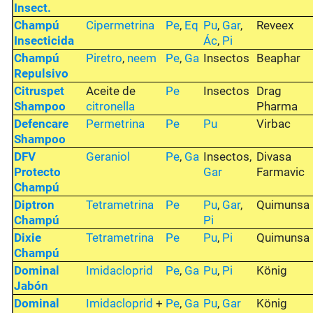
Insect.
Champú
Cipermetrina
Pe
,
Eq
Pu
,
Gar
,
Reveex
Insecticida
Ác
,
Pi
Champú
Piretro
,
neem
Pe
,
Ga
Insectos
Beaphar
Repulsivo
Citruspet
Aceite de
Pe
Insectos
Drag
Shampoo
citronella
Pharma
Defencare
Permetrina
Pe
Pu
Virbac
Shampoo
DFV
Geraniol
Pe
,
Ga
Insectos,
Divasa
Protecto
Gar
Farmavic
Champú
Diptron
Tetrametrina
Pe
Pu
,
Gar
,
Quimunsa
Champú
Pi
Dixie
Tetrametrina
Pe
Pu
,
Pi
Quimunsa
Champú
Dominal
Imidacloprid
Pe
,
Ga
Pu
,
Pi
König
Jabón
Dominal
Imidacloprid
+
Pe
,
Ga
Pu
,
Gar
König