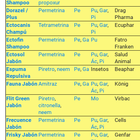
Shampoo
propoxur
Dorazel /
Permetrina
Pe
Pu
,
Gar
,
Drag
Plus
Pi
Pharma
Ectocanis
Tetrametrina
Pe
Pu
,
Gar
,
Ecuphar
Champú
Pi
Ectofin
Permetrina
Pe
,
Ga
Pu
Fatro
Shampoo
Franken
Ectosol
Permetrina
Pe
Pu
,
Gar
,
Salud
Jabón
Ác
,
Pi
Animal
Espuma
Piretro
,
neem
Pe
,
Ga
Insetos
Beaphar
Repulsiva
Fauna Jabón
Amitraz
Pe
,
Ga
Pu
,
Gar
,
König
Ác
,
Pi
Flit Green
Piretro
,
Pe
Mo
Virbac
Jabón
citronella
,
neem
Frecuence
Permetrina
Pe
Pu
,
Gar
,
Cells
Jabón
Ác
,
Pi
Frisky Jabón
Permetrina
Pe
Pu
,
Gar
,
Genfar