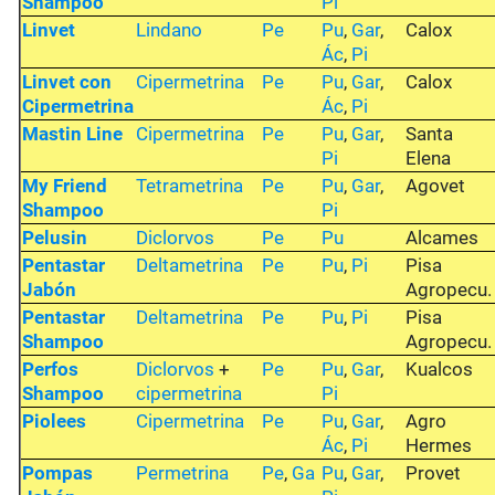
Shampoo
Pi
Linvet
Lindano
Pe
Pu
,
Gar
,
Calox
Ác
,
Pi
Linvet con
Cipermetrina
Pe
Pu
,
Gar
,
Calox
Cipermetrina
Ác
,
Pi
Mastin Line
Cipermetrina
Pe
Pu
,
Gar
,
Santa
Pi
Elena
My Friend
Tetrametrina
Pe
Pu
,
Gar
,
Agovet
Shampoo
Pi
Pelusin
Diclorvos
Pe
Pu
Alcames
Pentastar
Deltametrina
Pe
Pu
,
Pi
Pisa
Jabón
Agropecu.
Pentastar
Deltametrina
Pe
Pu
,
Pi
Pisa
Shampoo
Agropecu.
Perfos
Diclorvos
+
Pe
Pu
,
Gar
,
Kualcos
Shampoo
cipermetrina
Pi
Piolees
Cipermetrina
Pe
Pu
,
Gar
,
Agro
Ác
,
Pi
Hermes
Pompas
Permetrina
Pe
,
Ga
Pu
,
Gar
,
Provet