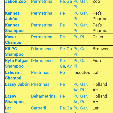
Jabón Zoo
Permetrina
Pe
,
Ga
Pu
,
Gar
,
Zoo
Pi
Kannes
Permetrina
Pe
Pu
,
Gar
,
Pet's
Jabón
Pi
Pharma
Kannes
Permetrina
Pe
Pu
,
Gar
,
Pet's
Shampoo
Pi
Pharma
Kawu
Permetrina
Pe
Pu
,
Pi
Calier
Champú
Kil PG
D-limoneno
Pe
,
Ga
Pu
,
Gar
,
Brouwer
Shampoo
Pi
Kyta Pulgas
D-limoneno
Pe
,
Pu
,
Gar
,
Fiori
Shampoo
Ga
,
Av
Pi
Laficán
Piretrinas
Pe
Insectos
Lafi
Champú
Lassy Jabón
Piretrinas
Pe
Pu
,
Gar
,
Holland
Ác
,
Pi
AH
Lassy
Deltametrina
Pe
Pu
,
Gar
,
Holland
Shampoo
Ác
,
Pi
AH
Ler
Carbaril
Pe
,
Ga
Pu
,
Gar
,
Ler