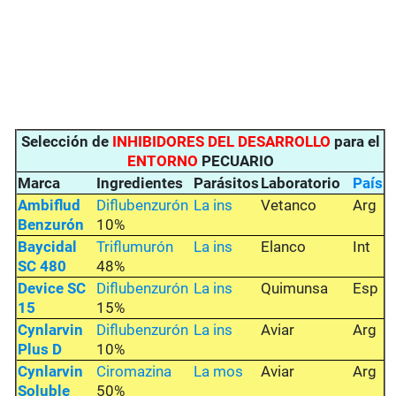
Selección de
INHIBIDORES DEL DESARROLLO
para el
ENTORNO
PECUARIO
Marca
Ingredientes
Parásitos
Laboratorio
País
Ambiflud
Diflubenzurón
La ins
Vetanco
Arg
Benzurón
10%
Baycidal
Triflumurón
La ins
Elanco
Int
SC 480
48%
Device SC
Diflubenzurón
La ins
Quimunsa
Esp
15
15%
Cynlarvin
Diflubenzurón
La ins
Aviar
Arg
Plus D
10%
Cynlarvin
Ciromazina
La mos
Aviar
Arg
Soluble
50%