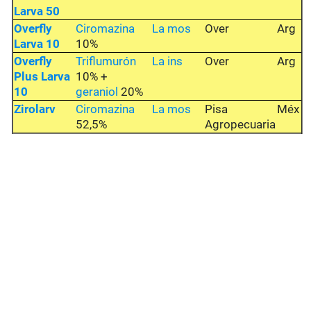
Larva 50
Overfly
Ciromazina
La mos
Over
Arg
Larva 10
10%
Overfly
Triflumurón
La ins
Over
Arg
Plus Larva
10% +
10
geraniol
20%
Zirolarv
Ciromazina
La mos
Pisa
Méx
52,5%
Agropecuaria