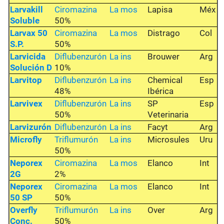
Larvakill
Ciromazina
La mos
Lapisa
Méx
Soluble
50%
Larvax 50
Ciromazina
La mos
Distrago
Col
S.P.
50%
Larvicida
Diflubenzurón
La ins
Brouwer
Arg
Solución D
10%
Larvitop
Diflubenzurón
La ins
Chemical
Esp
48%
Ibérica
Larvivex
Diflubenzurón
La ins
SP
Esp
50%
Veterinaria
Larvizurón
Diflubenzurón
La ins
Facyt
Arg
Microfly
Triflumurón
La ins
Microsules
Uru
50%
Neporex
Ciromazina
La mos
Elanco
Int
2G
2%
Neporex
Ciromazina
La mos
Elanco
Int
50 SP
50%
Overfly
Triflumurón
La ins
Over
Arg
Conc.
50%