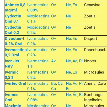
Animec 0,8
Ivermectina
Ov
Ne
,
Es
Cenavisa
mg/ml
0,08%
Cydectin
Moxidectina
Ov
Ne
Zoetis
Oral 0,1
0,1%
Cydectin
Moxidectina
Ov
Ne
Zoetis
Oral 0,2
0,2%
Divocten-I
Ivermectina
Ov
Ne
,
Es
Dispert
0.2% Oral
0,2%
Ivermectina
Ivermectina
Ov
Ne
,
Es
Rosenbusch
0,2 Oral
0,2%
Iver-Jer
Ivermectina
Av
Ne
,
Ác
,
Pi
Norvet
NRV
1%
Ivermic
Ivermectina
Ov
Ne
,
Es
Microsules
0,2%
0,2%
Ivertec Oral
Ivermectina
Bo
,
Ov
,
Ne
,
Ác
,
Pi
,
Animal Care
0,1%
Ca
Es
Ivomec
Ivermectina
Ov
Ne
,
Ác
,
Es
Boehringer
Oral
0,08%
Ingelheim
Moximic
Moxidectina
Ov
Ne
Microsules