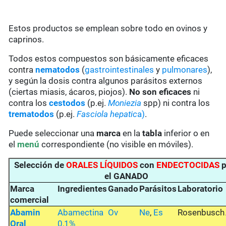
Estos productos se emplean sobre todo en ovinos y
caprinos.
Todos estos compuestos son básicamente eficaces
contra
nematodos
(
gastrointestinales
y
pulmonares
),
y según la dosis contra algunos parásitos externos
(ciertas miasis, ácaros, piojos).
No son eficaces
ni
contra los
cestodos
(p.ej.
Moniezia
spp) ni contra los
trematodos
(p.ej.
Fasciola hepatic
a)
.
Puede seleccionar una
marca
en la
tabla
inferior o en
el
menú
correspondiente (no visible en móviles).
Selección de
ORALES LÍQUIDOS
con
ENDECTOCIDAS
p
el GANADO
Marca
Ingredientes
Ganado
Parásitos
Laboratorio
comercial
Abamin
Abamectina
Ov
Ne
,
Es
Rosenbusch
Oral
0,1%