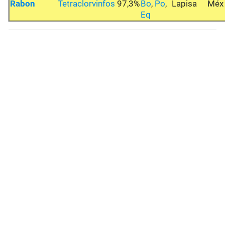
Rabon
Tetraclorvinfos
97,3%
Bo
,
Po
,
Lapisa
Méx
Eq