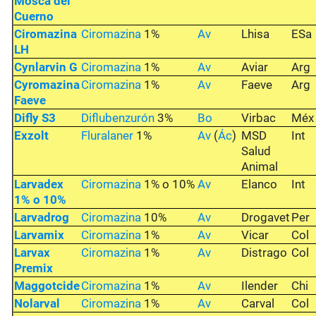
Mosca del
Cuerno
Ciromazina
Ciromazina
1%
Av
Lhisa
ESa
LH
Cynlarvin G
Ciromazina
1%
Av
Aviar
Arg
Cyromazina
Ciromazina
1%
Av
Faeve
Arg
Faeve
Difly S3
Diflubenzurón
3%
Bo
Virbac
Méx
Exzolt
Fluralaner
1%
Av
(
Ác
)
MSD
Int
Salud
Animal
Larvadex
Ciromazina
1% o 10%
Av
Elanco
Int
1% o 10%
Larvadrog
Ciromazina
10%
Av
Drogavet
Per
Larvamix
Ciromazina
1%
Av
Vicar
Col
Larvax
Ciromazina
1%
Av
Distrago
Col
Premix
Maggotcide
Ciromazina
1%
Av
Ilender
Chi
Nolarval
Ciromazina
1%
Av
Carval
Col