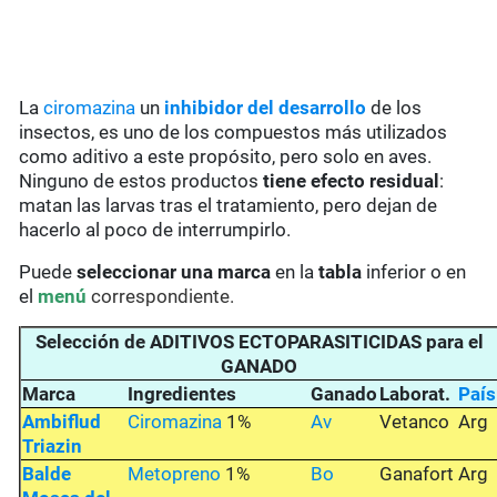
La
ciromazina
un
inhibidor del desarrollo
de los
insectos, es uno de los compuestos más utilizados
como aditivo a este propósito, pero solo en aves.
Ninguno de estos productos
tiene efecto residual
:
matan las larvas tras el tratamiento, pero dejan de
hacerlo al poco de interrumpirlo.
Puede
seleccionar una marca
en la
tabla
inferior o en
el
menú
correspondiente.
Selección de ADITIVOS ECTOPARASITICIDAS para el
GANADO
Marca
Ingredientes
Ganado
Laborat.
País
Ambiflud
Ciromazina
1%
Av
Vetanco
Arg
Triazin
Balde
Metopreno
1%
Bo
Ganafort
Arg