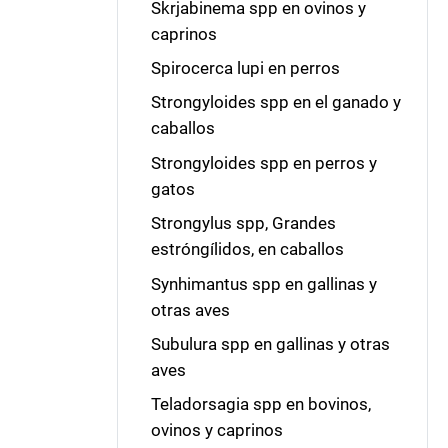
Skrjabinema spp en ovinos y
caprinos
Spirocerca lupi en perros
Strongyloides spp en el ganado y
caballos
Strongyloides spp en perros y
gatos
Strongylus spp, Grandes
estróngílidos, en caballos
Synhimantus spp en gallinas y
otras aves
Subulura spp en gallinas y otras
aves
Teladorsagia spp en bovinos,
ovinos y caprinos