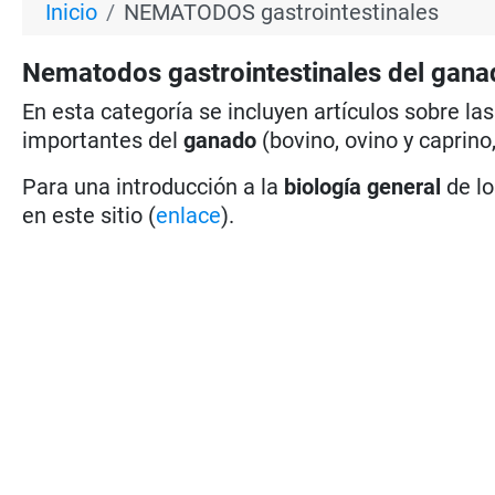
Inicio
NEMATODOS gastrointestinales
Nematodos gastrointestinales del ganad
En esta categoría se incluyen artículos sobre la
importantes del
ganado
(bovino, ovino y caprino
Para una introducción a la
biología general
de l
en este sitio (
enlace
).