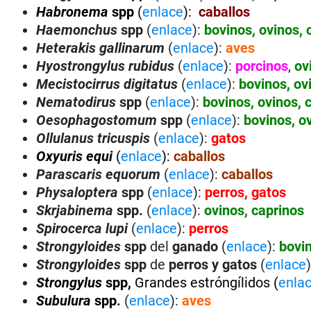
Habronema
spp
(
enlace
):
caballos
Haemonchus
spp
(
enlace
):
bovinos, ovinos, 
Heterakis gallinarum
(
enlace
):
aves
Hyostrongylus rubidus
(
enlace
):
porcinos
,
ov
Mecistocirrus digitatus
(
enlace
):
bovinos, ov
Nematodirus
spp
(
enlace
):
bovinos, ovinos, 
Oesophagostomum
spp
(
enlace
):
bovinos, ov
Ollulanus tricuspis
(
enlace
):
gatos
Oxyuris equi
(
enlace
):
caballos
Parascaris equorum
(
enlace
):
caballos
Physaloptera
spp
(
enlace
):
perros, gatos
Skrjabinema
spp.
(
enlace
):
ovinos, caprinos
Spirocerca lupi
(
enlace
):
perros
Strongyloides
spp
del
ganado
(
enlace
):
bovin
Strongyloides
spp
de
perros y gatos
(
enlace
Strongylus
spp,
Grandes estróngílidos (
enla
Subulura
spp
.
(
enlace
):
aves