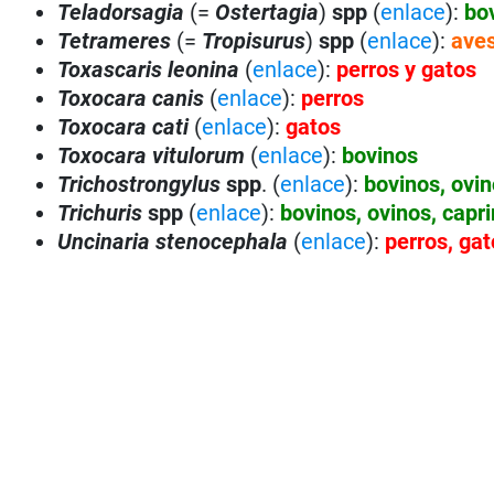
Teladorsagia
(=
Ostertagia
)
spp
(
enlace
):
bov
Tetrameres
(=
Tropisurus
)
spp
(
enlace
):
ave
Toxascaris leonina
(
enlace
):
perros y gatos
Toxocara canis
(
enlace
):
perros
Toxocara cati
(
enlace
):
gatos
Toxocara vitulorum
(
enlace
):
bovinos
Trichostrongylus
spp
. (
enlace
):
bovinos, ovin
Trichuris
spp
(
enlace
):
bovinos, ovinos, capr
Uncinaria stenocephala
(
enlace
):
perros, ga