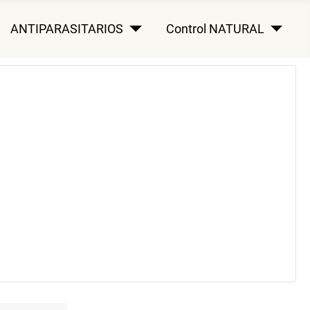
ANTIPARASITARIOS
Control NATURAL