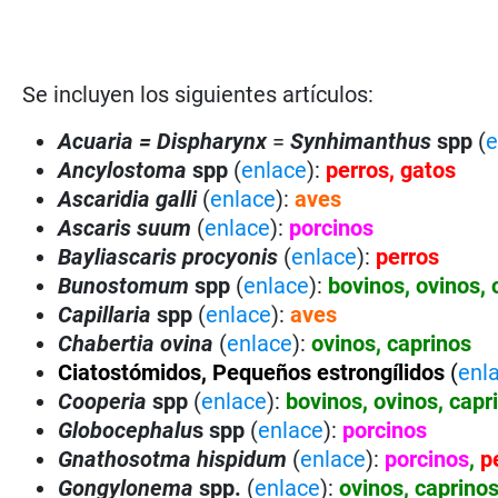
Se incluyen los siguientes artículos:
Acuaria = Dispharynx
=
Synhimanthus
spp
(
e
Ancylostoma
spp
(
enlace
):
perros, gatos
Ascaridia galli
(
enlace
):
aves
Ascaris suum
(
enlace
):
porcinos
Bayliascaris procyonis
(
enlace
):
perros
Bunostomum
spp
(
enlace
):
bovinos, ovinos, 
Capillaria
spp
(
enlace
):
aves
Chabertia ovina
(
enlace
):
ovinos, caprinos
Ciatostómidos, Pequeños estrongílidos
(
enl
Cooperia
spp
(
enlace
):
bovinos, ovinos, capr
Globocephalu
s
spp
(
enlace
):
porcinos
Gnathosotma
hispidum
(
enlace
):
porcinos
,
p
Gongylonema
spp.
(
enlace
):
ovinos, caprinos