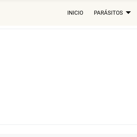
INICIO
PARÁSITOS