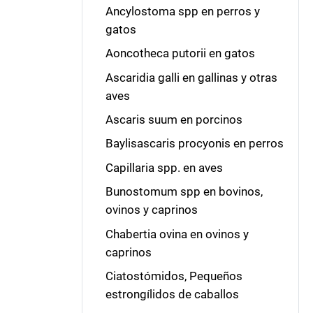
Ancylostoma spp en perros y
gatos
Aoncotheca putorii en gatos
Ascaridia galli en gallinas y otras
aves
Ascaris suum en porcinos
Baylisascaris procyonis en perros
Capillaria spp. en aves
Bunostomum spp en bovinos,
ovinos y caprinos
Chabertia ovina en ovinos y
caprinos
Ciatostómidos, Pequeños
estrongílidos de caballos