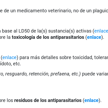
se de un medicamento veterinario, no de un plagui
base al LD50 de la(s) sustancia(s) activas (
enlac
bre la
toxicología de los antiparasitarios
(
enlace
).
a
(
enlace
) para más detalles sobre toxicidad, tolera
doto, etc.
ro, resguardo, retención, prefaena, etc.)
puede varia
bre los
residuos de los antiparasitarios
(
enlace
).