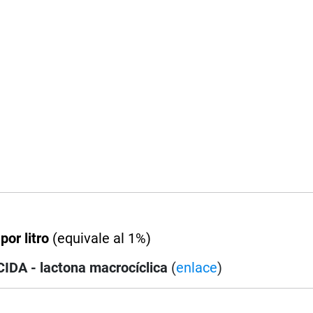
por litro
(equivale al 1%)
DA - lactona macrocíclica
(
enlace
)