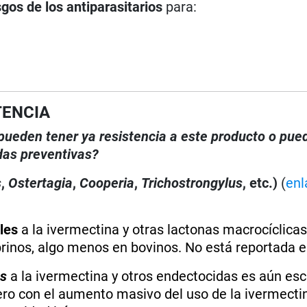
sgos de los antiparasitarios
para:
TENCIA
, pueden tener ya resistencia a este producto o pue
das preventivas?
s
,
Ostertagia
,
Cooperia
,
Trichostrongylus
, etc.)
(
enl
les
a la ivermectina y otras lactonas macrocíclicas
rinos, algo menos en bovinos. No está reportada e
us
a la ivermectina y otros endectocidas es aún es
Pero con el aumento masivo del uso de la ivermectin