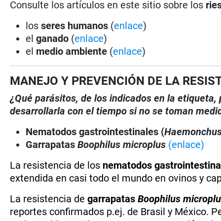
Consulte los artículos en este sitio sobre los
rie
los
seres humanos
(
enlace
)
el
ganado
(
enlace
)
el
medio ambiente
(
enlace
)
MANEJO Y PREVENCIÓN DE LA RESIS
¿Qué parásitos, de los indicados en la etiqueta
desarrollarla con el tiempo si no se toman medi
Nematodos gastrointestinales (
Haemonchu
Garrapatas
Boophilus microplus
(enlace)
La resistencia de los
nematodos gastrointestina
extendida en casi todo el mundo en ovinos y cap
La resistencia de
garrapatas
Boophilus micropl
reportes confirmados p.ej. de Brasil y México. 