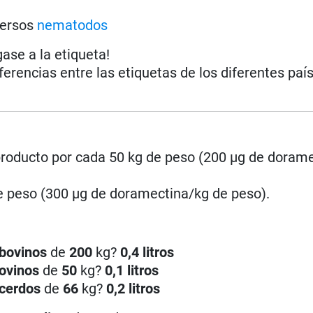
versos
nematodos
gase a la etiqueta!
iferencias entre las etiquetas de los diferentes paí
roducto por cada 50 kg de peso (200 µg de doram
e peso (300 µg de doramectina/kg de peso).
bovinos
de
200
kg?
0,4 litros
ovinos
de
50
kg?
0,1 litros
cerdos
de
66
kg?
0,2 litros