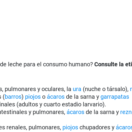
n de leche para el consumo humano?
Consulte la et
s, pulmonares y oculares, la
ura
(nuche o társalo),
 (
barros
)
piojos
o
ácaros
de la sarna y
garrapatas
ales (adultos y cuarto estadio larvario).
ntestinales y pulmonares,
ácaros
de la sarna y
rez
mes renales, pulmonares,
piojos
chupadores y
ácaro