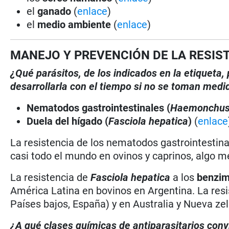
el
ganado
(
enlace
)
el
medio ambiente
(
enlace
)
MANEJO Y PREVENCIÓN DE LA RESIS
¿Qué parásitos, de los indicados en la etiqueta
desarrollarla con el tiempo si no se toman medi
Nematodos gastrointestinales (
Haemonchu
Duela del hígado (
Fasciola hepatica
)
(
enlace
La resistencia de los nematodos gastrointestina
casi todo el mundo en ovinos y caprinos, algo m
La resistencia de
Fasciola hepatica
a los
benzim
América Latina en bovinos en Argentina. La resis
Países bajos, España) y en Australia y Nueva ze
¿A qué clases químicas de antiparasitarios conv