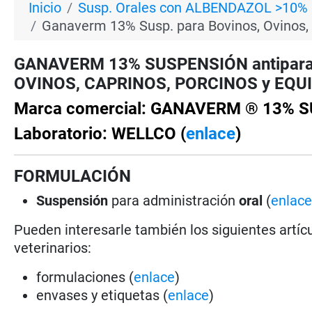
Inicio
Susp. Orales con ALBENDAZOL >10%
Ganaverm 13% Susp. para Bovinos, Ovinos, 
GANAVERM 13% SUSPENSIÓN antiparasit
OVINOS, CAPRINOS, PORCINOS y EQUIN
Marca comercial: GANAVERM ® 13% 
Laboratorio: WELLCO (
enlace
)
FORMULACIÓN
Suspensión
para administración
oral
(
enlac
Pueden interesarle también los siguientes artícu
veterinarios:
formulaciones (
enlace
)
envases y etiquetas (
enlace
)