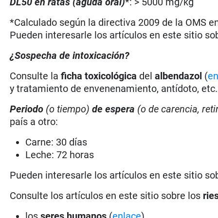
DL50 en ratas (aguda oral)
*: > 5000 mg/kg
*Calculado según la directiva 2009 de la OMS en 
Pueden interesarle los artículos en este sitio so
¿Sospecha de intoxicación?
Consulte la
ficha toxicológica
del
albendazol
(
en
y tratamiento de envenenamiento, antídoto, etc.
Periodo
(o tiempo)
de espera
(o de carencia, reti
país a otro:
Carne: 30 días
Leche: 72 horas
Pueden interesarle los artículos en este sitio so
Consulte los artículos en este sitio sobre los
rie
los
seres humanos
(
enlace
)