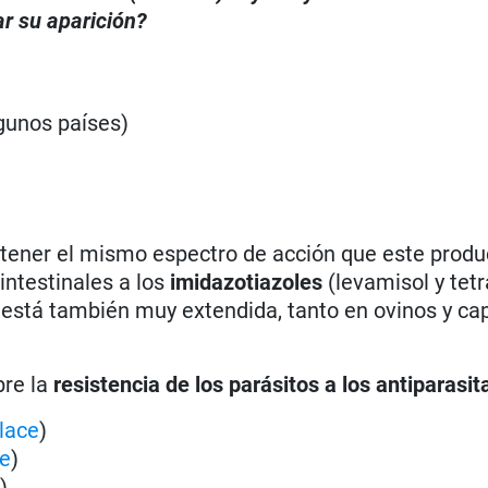
r su aparición?
lgunos países)
 tener el mismo espectro de acción que este produ
intestinales a los
imidazotiazoles
(levamisol y tetr
 está también muy extendida, tanto en ovinos y cap
bre la
resistencia de los parásitos a los antiparasit
lace
)
ce
)
e
)