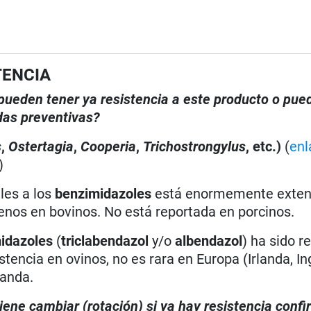
TENCIA
, pueden tener ya resistencia a este producto o pue
das preventivas?
s
,
Ostertagia
,
Cooperia
,
Trichostrongylus
, etc.)
(
enl
)
les a los
benzimidazoles
está enormemente exten
enos en bovinos. No está reportada en porcinos.
idazoles
(
triclabendazol
y/o
albendazol
) ha sido r
tencia en ovinos, no es rara en Europa (Irlanda, Ing
landa.
iene cambiar (rotación) si ya hay resistencia conf