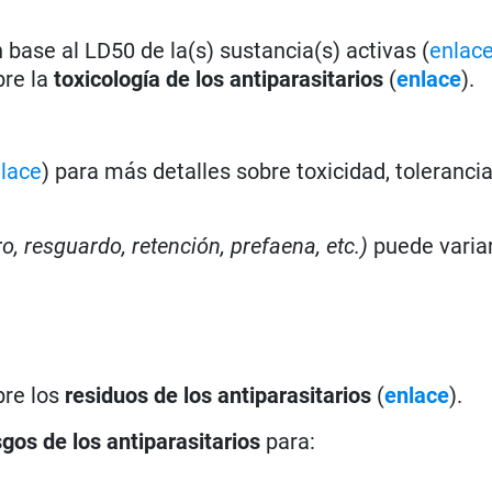
base al LD50 de la(s) sustancia(s) activas (
enlac
bre la
toxicología de los antiparasitarios
(
enlace
).
lace
) para más detalles sobre toxicidad, toleranci
ro, resguardo, retención, prefaena, etc.)
puede varia
bre los
residuos de los antiparasitarios
(
enlace
).
sgos de los antiparasitarios
para: