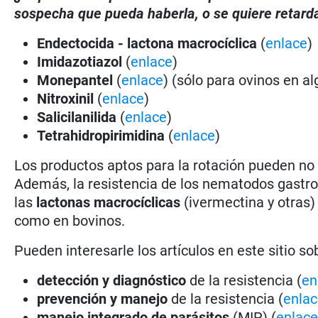
sospecha que pueda haberla, o se quiere retarda
Endectocida - lactona macrocíclica
(
enlace
)
Imidazotiazol
(
enlace
)
Monepantel
(
enlace
) (sólo para ovinos en a
Nitroxinil
(
enlace
)
Salicilanilida
(
enlace
)
Tetrahidropirimidina
(
enlace
)
Los productos aptos para la rotación pueden no
Además, la resistencia de los nematodos gastro
las
lactonas macrocíclicas
(ivermectina y otras)
como en bovinos.
Pueden interesarle los artículos en este sitio so
detección y diagnóstico
de la resistencia (
en
prevención y manejo
de la resistencia (
enla
manejo integrado de parásitos
(MIP) (
enlac