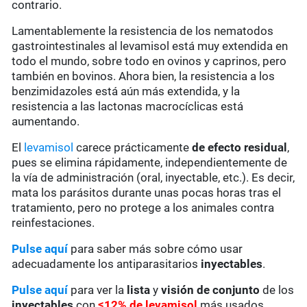
contrario.
Lamentablemente la resistencia de los nematodos
gastrointestinales al levamisol está muy extendida en
todo el mundo, sobre todo en ovinos y caprinos, pero
también en bovinos. Ahora bien, la resistencia a los
benzimidazoles está aún más extendida, y la
resistencia a las lactonas macrocíclicas está
aumentando.
El
levamisol
carece prácticamente
de
efecto residual
,
pues se elimina rápidamente, independientemente de
la vía de administración (oral, inyectable, etc.). Es decir,
mata los parásitos durante unas pocas horas tras el
tratamiento, pero no protege a los animales contra
reinfestaciones.
Pulse aquí
para saber más sobre cómo usar
adecuadamente los antiparasitarios
inyectables
.
Pulse aquí
para ver la
lista
y
visión de conjunto
de los
inyectables
con
≤12% de levamisol
más usados