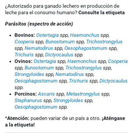
¿Autorizado para ganado lechero en producción de
leche para el consumo humano?
Consulte la etiqueta
Parásitos (espectro de acción)
Bovinos:
Ostertagia
spp,
Haemonchus
spp,
Cooperia
spp,
Bunostomum
spp,
Trichostrongylus
spp,
Nematodirus
spp,
Oesophagostomum
spp,
Trichuris
spp,
Dictyocaulus
spp.
Ovinos:
Ostertagia
spp,
Haemonchus
spp,
Cooperia
spp,
Bunostomum
spp,
Trichostrongylus
spp,
Strongyloides
spp,
Nematodirus
spp,
Oesophagostomum
spp,
Trichuris
spp,
Dictyocaulus
spp.
Porcinos:
Ascaris
spp,
Metastrongylus
spp,
Stephanurus
spp,
Strongyloides
spp,
Oesophagostomum
spp.
*
Atención:
pueden variar de un país a otro.
¡Aténgase
a la etiqueta!