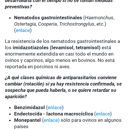
desarrollarla con el tiempo si no se toman medidas
preventivas?
Nematodos gastrointestinales
(
Haemonchus
,
Ostertagia
,
Cooperia
,
Trichostrongylus
, etc.)
(
enlace
)
La resistencia de los nematodos gastrointestinales a
los
imidazotiazoles
(levamisol, tetramisol)
está
enormemente extendida en casi todo el mundo en
ovinos y caprinos, algo menos en bovinos. No está
reportada en porcinos ni aves.
¿A qué clases químicas de antiparasitarios conviene
cambiar (rotación) si ya hay resistencia confirmada, se
sospecha que pueda haberla, o se quiere retardar su
aparición?
Benzimidazol
(
enlace
)
Endectocida - lactona macrocíclica
(
enlace
)
Monepantel
(
enlace)
sólo para ovinos en algunos
países