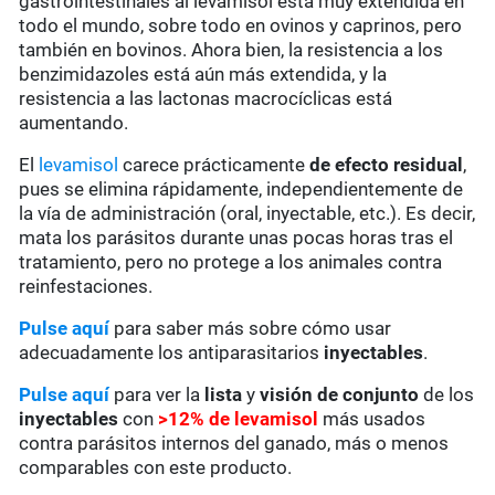
gastrointestinales al levamisol está muy extendida en
todo el mundo, sobre todo en ovinos y caprinos, pero
también en bovinos. Ahora bien, la resistencia a los
benzimidazoles está aún más extendida, y la
resistencia a las lactonas macrocíclicas está
aumentando.
El
levamisol
carece prácticamente
de
efecto residual
,
pues se elimina rápidamente, independientemente de
la vía de administración (oral, inyectable, etc.). Es decir,
mata los parásitos durante unas pocas horas tras el
tratamiento, pero no protege a los animales contra
reinfestaciones.
Pulse aquí
para saber más sobre cómo usar
adecuadamente los antiparasitarios
inyectables
.
Pulse aquí
para ver la
lista
y
visión de conjunto
de los
inyectables
con
>12% de levamisol
más usados
contra parásitos internos del ganado, más o menos
comparables con este producto.