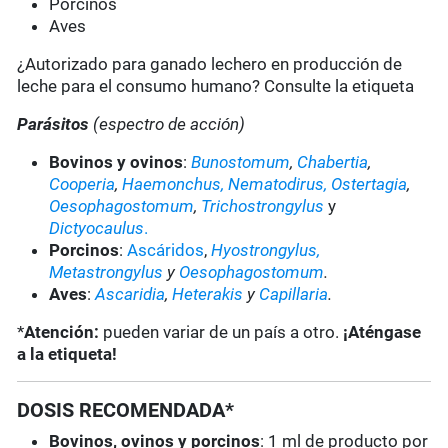
Porcinos
Aves
¿Autorizado para ganado lechero en producción de
leche para el consumo humano? Consulte la etiqueta
Parásitos
(espectro de acción)
Bovinos y ovinos
:
Bunostomum
,
Chabertia
,
Cooperia
,
Haemonchus,
Nematodirus,
Ostertagia
,
Oesophagostomum
,
Trichostrongylus
y
Dictyocaulus
.
Porcinos
:
Ascáridos
,
Hyostrongylus,
Metastrongylus
y
Oesophagostomum
.
Aves
:
Ascaridia
,
Heterakis
y
Capillaria
.
*
Atención:
pueden variar de un país a otro.
¡Aténgase
a la etiqueta!
DOSIS RECOMENDADA*
Bovinos, ovinos y porcinos
: 1 ml de producto por