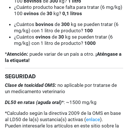
100
bovinos
de
300
kg?
1 litro
¿Cuánto producto hace falta para tratar (6 mg/kg)
100
ovinos
de
30
kg?
0,1 litros
¿Cuántos
bovinos
de
300
kg se pueden tratar (6
mg/kg) con 1 litro de producto?
100
¿Cuántos
ovinos
de
30
kg se pueden tratar (6
mg/kg) con 1 litro de producto?
1000
*
Atención:
puede variar de un país a otro.
¡Aténgase a
la etiqueta!
SEGURIDAD
Clase de toxicidad OMS:
no aplicable por tratarse de
un medicamento veterinario
DL50 en ratas (aguda oral)
*: ~1500 mg/kg
*Calculado según la directiva 2009 de la OMS en base
al LD50 de la(s) sustancia(s) activas (
enlace
).
Pueden interesarle los artículos en este sitio sobre la