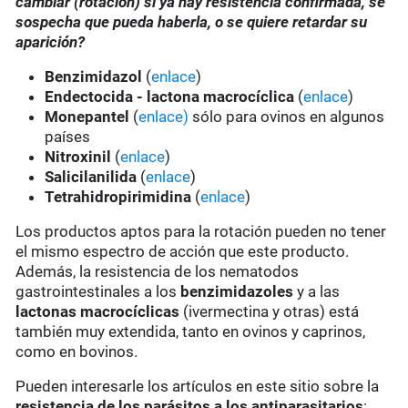
cambiar (rotación) si ya hay resistencia confirmada, se
sospecha que pueda haberla, o se quiere retardar su
aparición?
Benzimidazol
(
enlace
)
Endectocida - lactona macrocíclica
(
enlace
)
Monepantel
(
enlace)
sólo para ovinos en algunos
países
Nitroxinil
(
enlace
)
Salicilanilida
(
enlace
)
Tetrahidropirimidina
(
enlace
)
Los productos aptos para la rotación pueden no tener
el mismo espectro de acción que este producto.
Además, la resistencia de los nematodos
gastrointestinales a los
benzimidazoles
y a las
lactonas macrocíclicas
(ivermectina y otras) está
también muy extendida, tanto en ovinos y caprinos,
como en bovinos.
Pueden interesarle los artículos en este sitio sobre la
resistencia de los parásitos a los antiparasitarios
: