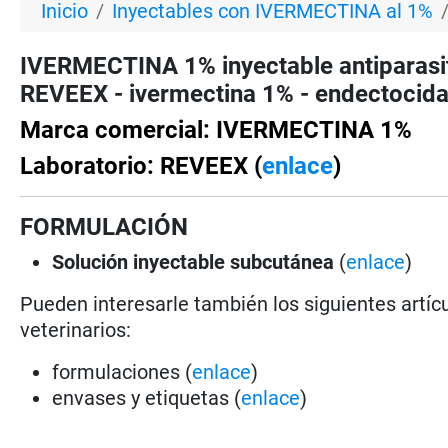
Inicio
Inyectables con IVERMECTINA al 1%
IVERMECTINA 1% inyectable antiparas
REVEEX - ivermectina 1% - endectocid
Marca comercial: IVERMECTINA 1%
Laboratorio: REVEEX (
enlace
)
FORMULACIÓN
Solución
inyectable subcutánea
(
enlace
)
Pueden interesarle también los siguientes artícu
veterinarios:
formulaciones (
enlace
)
envases y etiquetas (
enlace
)