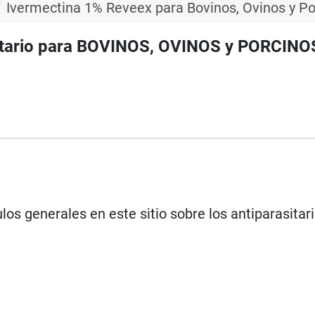
Ivermectina 1% Reveex para Bovinos, Ovinos y Po
itario para BOVINOS, OVINOS y PORCINO
a
los generales en este sitio sobre los antiparasitar