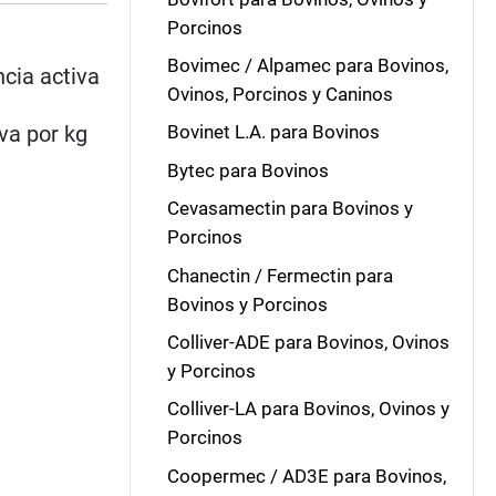
Porcinos
Bovimec / Alpamec para Bovinos,
ncia activa
Ovinos, Porcinos y Caninos
va por kg
Bovinet L.A. para Bovinos
Bytec para Bovinos
Cevasamectin para Bovinos y
Porcinos
Chanectin / Fermectin para
Bovinos y Porcinos
Colliver-ADE para Bovinos, Ovinos
y Porcinos
Colliver-LA para Bovinos, Ovinos y
Porcinos
Coopermec / AD3E para Bovinos,