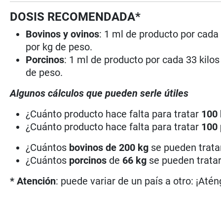
DOSIS RECOMENDADA*
Bovinos y ovinos
: 1 ml de producto por cada 
por kg de peso.
Porcinos
: 1 ml de producto por cada 33 kilos
de peso.
Algunos cálculos que pueden serle útiles
¿Cuánto producto hace falta para tratar
100
¿Cuánto producto hace falta para tratar
100 
¿Cuántos
bovinos de 200 kg
se pueden trat
¿Cuántos
porc
inos
de
66 kg
se pueden trata
* Atención
: puede variar de un país a otro: ¡Atén