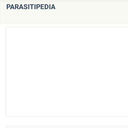
PARASITIPEDIA