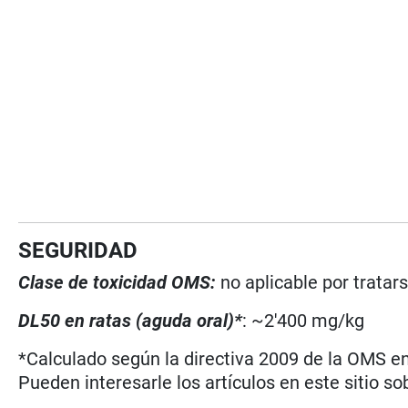
SEGURIDAD
Clase de toxicidad OMS:
no aplicable por tratar
DL50 en ratas (aguda oral)*
: ~2'400 mg/kg
*Calculado según la directiva 2009 de la OMS en 
Pueden interesarle los artículos en este sitio so