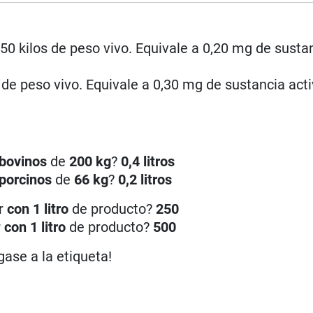
50 kilos de peso vivo. Equivale a 0,20 mg de susta
 de peso vivo. Equivale a 0,30 mg de sustancia acti
bovinos
de
200 kg
?
0,4 litros
porc
inos
de
66 kg
?
0,2 litros
ar
con 1 litro
de producto?
250
r
con 1 litro
de producto?
500
gase a la etiqueta!