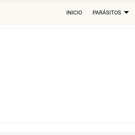
INICIO
PARÁSITOS