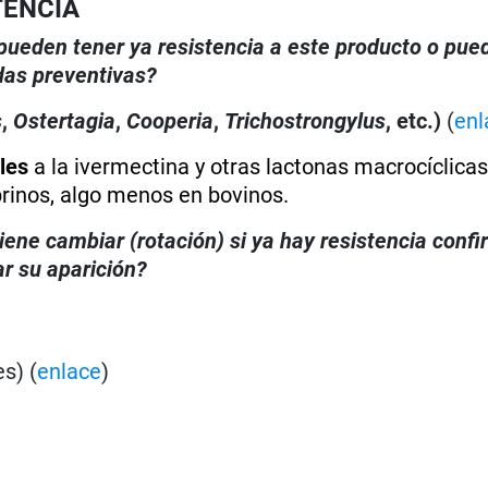
TENCIA
, pueden tener ya resistencia a este producto o pue
das preventivas?
s
,
Ostertagia
,
Cooperia
,
Trichostrongylus
, etc.)
(
enl
les
a la ivermectina y otras lactonas macrocíclicas
prinos, algo menos en bovinos.
iene cambiar (rotación) si ya hay resistencia conf
r su aparición?
s) (
enlace
)