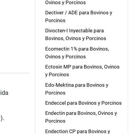
Ovinos y Porcinos
Dectiver / ADE para Bovinos y
Porcinos
Divocten-I Inyectable para
Bovinos, Ovinos y Porcinos
Ecomectin 1% para Bovinos,
Ovinos y Porcinos
Ectosin MP para Bovinos, Ovinos
y Porcinos
Edo-Mektina para Bovinos y
cida
Porcinos
Endeccel para Bovinos y Porcinos
Endectin para Bovinos, Ovinos y
e
).
Porcinos
Endection CP para Bovinos y