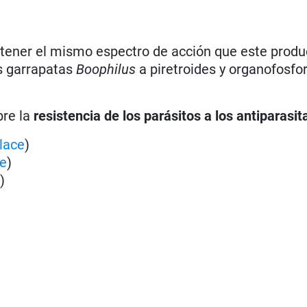
tener el mismo espectro de acción que este produc
as garrapatas
Boophilus
a piretroides y organofosfo
bre la
resistencia de los parásitos a los antiparasit
lace
)
ce
)
e
)