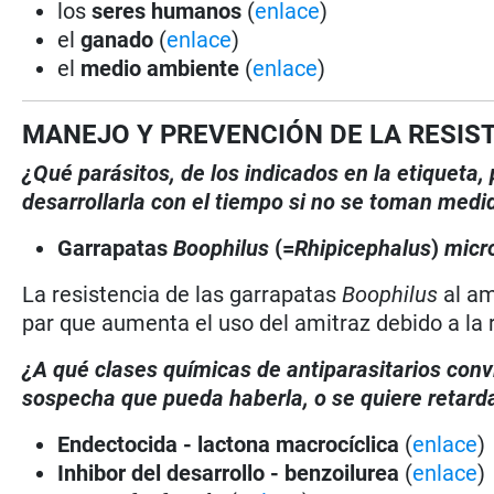
los
seres humanos
(
enlace
)
el
ganado
(
enlace
)
el
medio ambiente
(
enlace
)
MANEJO Y PREVENCIÓN DE LA RESIS
¿Qué parásitos, de los indicados en la etiqueta
desarrollarla con el tiempo si no se toman medi
Garrapatas
Boophilus
(=
Rhipicephalus
)
micr
La resistencia de las garrapatas
Boophilus
al am
par que aumenta el uso del amitraz debido a la r
¿A qué clases químicas de antiparasitarios conv
sospecha que pueda haberla, o se quiere retarda
Endectocida - lactona macrocíclica
(
enlace
)
Inhibor del desarrollo - benzoilurea
(
enlace
)