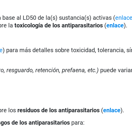
base al LD50 de la(s) sustancia(s) activas (
enlac
bre la
toxicología de los antiparasitarios
(
enlace
).
e
) para más detalles sobre toxicidad, tolerancia, s
ro, resguardo, retención, prefaena, etc.)
puede varia
bre los
residuos de los antiparasitarios
(
enlace
).
sgos de los antiparasitarios
para: