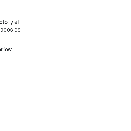
to, y el
rados es
arios
: