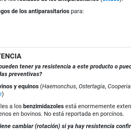
sgos de los antiparasitarios
para:
TENCIA
, pueden tener ya resistencia a este producto o pue
das preventivas?
vinos y equinos
(
Haemonchus
,
Ostertagia
,
Cooperia
e
)
les a los
benzimidazoles
está enormemente exten
enos en bovinos. No está reportada en porcinos.
iene cambiar (rotación) si ya hay resistencia conf