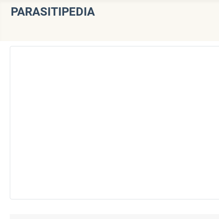
PARASITIPEDIA