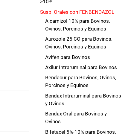
>10%
Susp. Orales con FENBENDAZOL
Alcamizol 10% para Bovinos,
Ovinos, Porcinos y Equinos
Aurozole 25 CO para Bovinos,
Ovinos, Porcinos y Equinos
Avifen para Bovinos
Axilur Intraruminal para Bovinos
Bendacur para Bovinos, Ovinos,
Porcinos y Equinos
Bendax Intraruminal para Bovinos
y Ovinos
Bendax Oral para Bovinos y
Ovinos
Bifetacel 5%-10% para Bovinos,