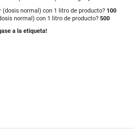
 (dosis normal) con 1 litro de producto?
100
dosis normal) con 1 litro de producto?
500
ase a la etiqueta!