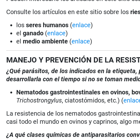
Consulte los artículos en este sitio sobre los
rie
los
seres humanos
(
enlace
)
el
ganado
(
enlace
)
el
medio ambiente
(
enlace
)
MANEJO Y PREVENCIÓN DE LA RESIS
¿Qué parásitos, de los indicados en la etiqueta
desarrollarla con el tiempo si no se toman medi
Nematodos gastrointestinales en ovinos, bo
Trichostrongylus
, ciatostómidos, etc.) (
enlac
La resistencia de los nematodos gastrointestina
casi todo el mundo en ovinos y caprinos, algo m
¿A qué clases químicas de antiparasitarios conv