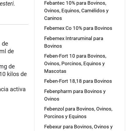
steri.
Febantec 10% para Bovinos,
Ovinos, Equinos, Camélidos y
Caninos
Febemex Co 10% para Bovinos
Febemex Intraruminal para
g de
Bovinos
 ml de
Feben-Fort 10 para Bovinos,
Ovinos, Porcinos, Equinos y
 mg de
Mascotas
10 kilos de
Feben-Fort 18,18 para Bovinos
cia activa
Febenpharm para Bovinos y
Ovinos
Febenzol para Bovinos, Ovinos,
Porcinos y Equinos
Febexur para Bovinos, Ovinos y