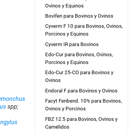
Ovinos y Equinos
Bovifen para Bovinos y Ovinos
Cyverm F 10 para Bovinos, Ovinos,
Porcinos y Equinos
Cyverm IR para Bovinos
Edo-Cur para Bovinos, Ovinos,
Porcinos y Equinos
Edo-Cur 25-CO para Bovinos y
Ovinos
Endoral F para Bovinos y Ovinos
emonchus
Facyt Fenbend. 10% para Bovinos,
lus
spp;
Ovinos y Porcinos
FBZ 12.5 para Bovinos, Ovinos y
ongylus
Camélidos