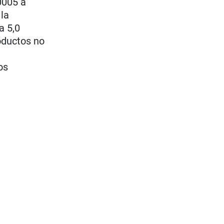
,0005 a
 la
a 5,0
roductos no
os