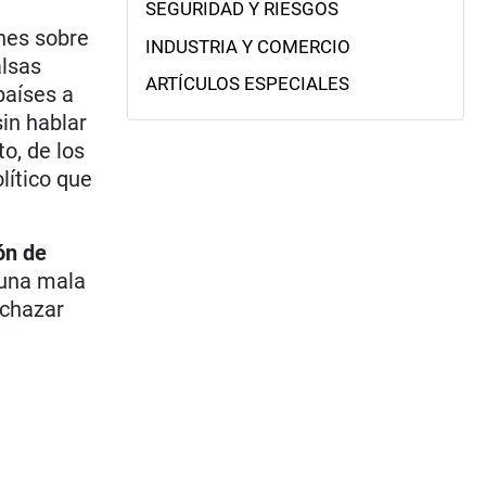
SEGURIDAD Y RIESGOS
ones sobre
INDUSTRIA Y COMERCIO
alsas
ARTÍCULOS ESPECIALES
países a
sin hablar
to, de los
lítico que
ón de
 una mala
echazar