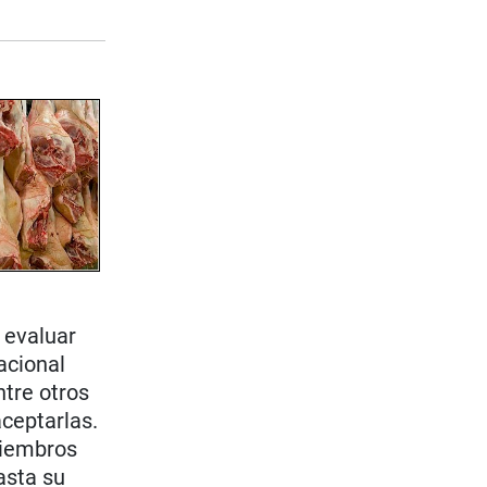
e evaluar
acional
tre otros
aceptarlas.
miembros
asta su