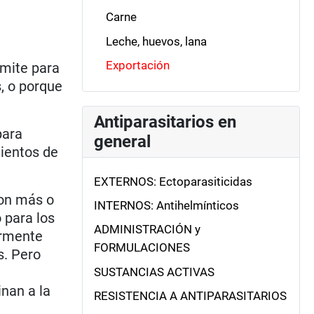
Carne
Leche, huevos, lana
Exportación
ímite para
s, o porque
Antiparasitarios en
para
general
mientos de
EXTERNOS: Ectoparasiticidas
con más o
INTERNOS: Antihelmínticos
 para los
ADMINISTRACIÓN y
armente
FORMULACIONES
s. Pero
SUSTANCIAS ACTIVAS
inan a la
RESISTENCIA A ANTIPARASITARIOS