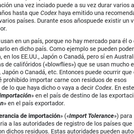
ción una vez inciado puede a su vez durar varios a
 años hasta que
Codex
haya emitido una recomenda
varios países. Durante esos añospuede existir un v
or.
e usan en un país, porque no hay mercado para él o
trarlo en dicho país. Como ejemplo se pueden pode
 en los EE.UU., Japón o Canadá, pero sí en Austral
as de califóridos («blowflies») que se usan mucho 
, Japón o Canadá, etc. Entonces puede ocurrir que 
é prohibido importar carne con residuos de esos
 de lo que haya dicho o vaya a decir
Codex
. En est
 importación
» en el país de destino de las exportac
ón
» en el país exportador.
lerancia de importación
» («
Import Tolerance
») para 
a a las autoridades de registro de los países que
n dichos residuos. Estas autoridades pueden autor