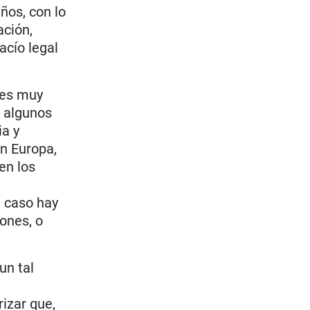
ños, con lo
ción,
acío legal
 es muy
r algunos
ia y
en Europa,
en los
e caso hay
iones, o
un tal
izar que,