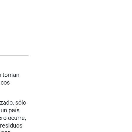
es toman
icos
izado, sólo
un país,
ro ocurre,
 residuos