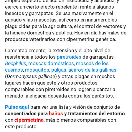
amplio espectro de acción insecticida y acaricida, y
ejerce un cierto efecto repelente frente a algunos
insectos y garrapatas. Se usa masivamente en el
ganado y las mascotas, así como en innumerables
plaguicidas para la agricultura, el control de vectores y
la higiene doméstica y pública. Hoy en día hay miles de
productos veterinarios con cipermetrina genérica.
Lamentablemente, la extensión y el alto nivel de
resistencia a todos los
piretroides
de garrapatas
Boophilus
,
moscas domésticas
,
moscas de los
cuernos
,
mosquitos
,
pulgas
,
ácaros de las gallinas
(
Dermanyssus gallinae
) y otras plagas en muchos
lugares hacen que este y otros productos
comparables con piretroides no logren alcanzar a
menudo la eficacia deseada contra los parásitos.
Pulse aquí
para ver una lista y visión de conjunto de
concentrados para
baños
y tratamientos del entorno
con
cipermetrina
, más o menos comparables con
este producto.